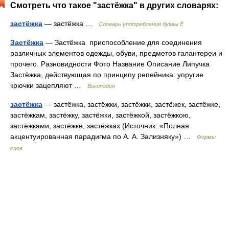
Смотреть что такое "застёжка" в других словарях:
застёжка
— застёжка …
Словарь употребления буквы Ё
Застёжка
— Застёжка приспособление для соединения
различных элементов одежды, обуви, предметов галантереи и
прочего. Разновидности Фото Название Описание Липучка
Застёжка, действующая по принципу репейника: упругие
крючки зацепляют …
Википедия
застёжка
— застёжка, застёжки, застёжки, застёжек, застёжке,
застёжкам, застёжку, застёжки, застёжкой, застёжкою,
застёжками, застёжке, застёжках (Источник: «Полная
акцентуированная парадигма по А. А. Зализняку») …
Формы
слов