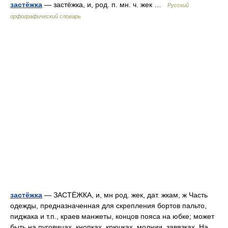
застёжка
— застёжка, и, род. п. мн. ч. жек …
Русский
орфографический словарь
застёжка
— ЗАСТЁЖКА, и, мн род. жек, дат. жкам, ж Часть
одежды, предназначенная для скрепления бортов пальто,
пиджака и т.п., краев манжеты, концов пояса на юбке; может
быть на пуговицах, кнопках, крючках, молнии, завязках. На