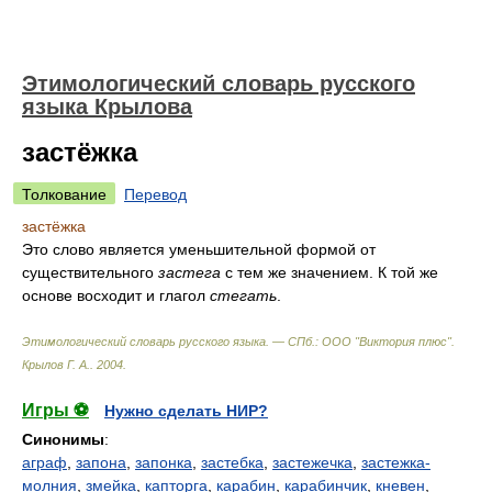
Этимологический словарь русского
языка Крылова
застёжка
Толкование
Перевод
застёжка
Это слово является уменьшительной формой от
существительного
застега
с тем же значением. К той же
основе восходит и глагол
стегать
.
Этимологический словарь русского языка. — СПб.: ООО "Виктория плюс"
.
Крылов Г. А.
.
2004
.
Игры ⚽
Нужно сделать НИР?
Синонимы
:
аграф
,
запона
,
запонка
,
застебка
,
застежечка
,
застежка-
молния
,
змейка
,
капторга
,
карабин
,
карабинчик
,
кневен
,