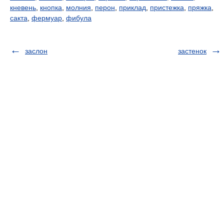
кневень
,
кнопка
,
молния
,
перон
,
приклад
,
пристежка
,
пряжка
,
сакта
,
фермуар
,
фибула
заслон
застенок