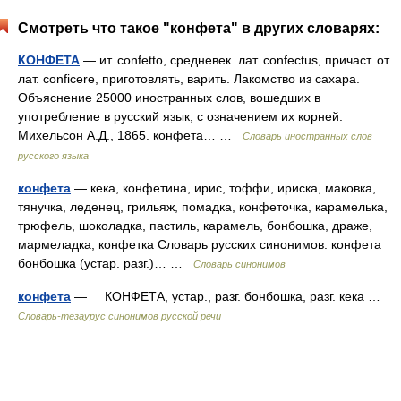
Смотреть что такое "конфета" в других словарях:
КОНФЕТА
— ит. confetto, средневек. лат. confectus, причаст. от
лат. conficere, приготовлять, варить. Лакомство из сахара.
Объяснение 25000 иностранных слов, вошедших в
употребление в русский язык, с означением их корней.
Михельсон А.Д., 1865. конфета… …
Словарь иностранных слов
русского языка
конфета
— кека, конфетина, ирис, тоффи, ириска, маковка,
тянучка, леденец, грильяж, помадка, конфеточка, карамелька,
трюфель, шоколадка, пастиль, карамель, бонбошка, драже,
мармеладка, конфетка Словарь русских синонимов. конфета
бонбошка (устар. разг.)… …
Словарь синонимов
конфета
— КОНФЕТА, устар., разг. бонбошка, разг. кека …
Словарь-тезаурус синонимов русской речи