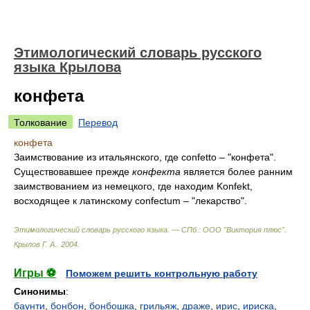
Этимологический словарь русского
языка Крылова
конфета
Толкование
Перевод
конфета
Заимствование из итальянского, где confetto – "конфета".
Существовавшее прежде
конфекта
является более ранним
заимствованием из немецкого, где находим Konfekt,
восходящее к латинскому confectum – "лекарство".
Этимологический словарь русского языка. — СПб.: ООО "Виктория плюс"
.
Крылов Г. А.
.
2004
.
Игры ⚽
Поможем решить контрольную работу
Синонимы
:
баунти
,
бонбон
,
бонбошка
,
грильяж
,
драже
,
ирис
,
ириска
,