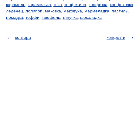
карамель
,
карамелька
,
кека
,
конфетина
,
конфетка
,
конфеточка
,
леденец
,
лолипоп
,
маковка
,
маковуха
,
мармеладка
,
пастиль
,
помадка
,
тоффи
,
трюфель
,
тянучка
,
шоколадка
контора
конфетти