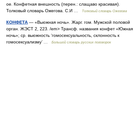
ое. Конфетная внешность (перен.: слащаво красивая).
Толковый словарь Ожегова. С.И …
Толковый словарь Ожегова
КОНФЕТА
— «Вьюжная ночь». Жарг. гом. Мужской половой
орган. ЖЭСТ 2, 223. /em> Трансф. названия конфет «Южная
ночь»; ср. вьюжность ‘гомосексуальность, склонность к
гомосексуализму’ …
Большой словарь русских поговорок