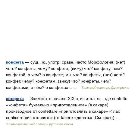
конфета
— сущ., ж., употр. сравн. часто Морфология: (нет)
чего? конфеты, чему? конфете, (вижу) что? конфету, чем?
конфетой, о чём? о конфете; мн. что? конфеты, (нет) чего?
конфет, чему? конфетам, (вижу) что? конфеты, чем?
конфетами, о чём? о конфетах… …
Толковый словарь Дмитриева
конфета
— Заимств. в начале XIX в. из итал. яз., где confetto
«конфета» буквально «приготовленное» (в сахаре)
производное от confettare «приготовлять в сахаре» < лат.
conficere «изготовлять» (от facere «делать». См. факт) …
Этимологический словарь русского языка