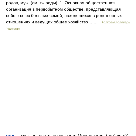
родов, муж. (см. тж роды). 1. Основная общественная
организация в первобытном обществе, представляющая
собою союз больших семей, находящихся в родственных
отношениях и ведущих общее хозяйство… …
Толковый словарь
Ушакова
род
— сущ., м., употр. очень часто Морфология: (нет) чего?