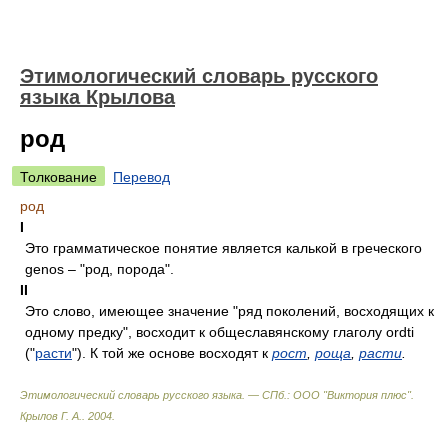
Этимологический словарь русского
языка Крылова
род
Толкование
Перевод
род
I
Это грамматическое понятие является калькой в греческого
genos – "род, порода".
II
Это слово, имеющее значение "ряд поколений, восходящих к
одному предку", восходит к общеславянскому глаголу ordti
("
расти
"). К той же основе восходят к
рост
,
роща
,
расти
.
Этимологический словарь русского языка. — СПб.: ООО "Виктория плюс"
.
Крылов Г. А.
.
2004
.