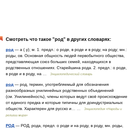
Смотреть что такое "род" в других словарях:
род
— а ( у); м. 1. предл.: о роде, в роде и в роду, на роду; мн.:
роды, ов. Основная общность людей первобытного общества,
представляющая союз больших семей, находящихся в
родственных отношениях. Старейшина рода. 2. предл.: о роде,
в роде и в роду, на …
Энциклопедический словарь
род
— род, термин, употребляемый для обозначения
разнообразных унилинейных родственных объединений
(см. Унилинейность), члены которых ведут своё происхождение
от единого предка и которые типичны для доиндустриальных
обществ. Характерен для русско и… …
Энциклопедия «Народы и
религии мира»
РОД
— РОД, рода, предл. о роде и на роду, в роду, мн. роды,