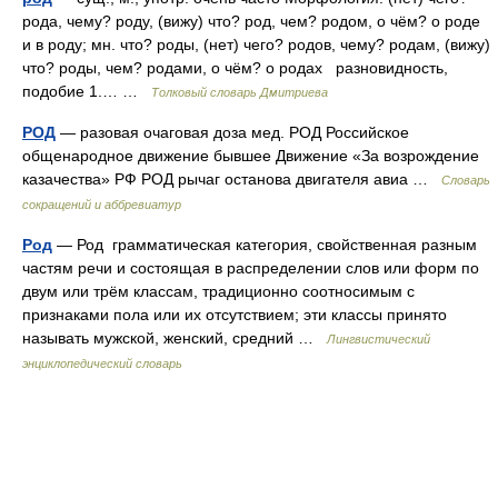
рода, чему? роду, (вижу) что? род, чем? родом, о чём? о роде
и в роду; мн. что? роды, (нет) чего? родов, чему? родам, (вижу)
что? роды, чем? родами, о чём? о родах разновидность,
подобие 1.… …
Толковый словарь Дмитриева
РОД
— разовая очаговая доза мед. РОД Российское
общенародное движение бывшее Движение «За возрождение
казачества» РФ РОД рычаг останова двигателя авиа …
Словарь
сокращений и аббревиатур
Род
— Род грамматическая категория, свойственная разным
частям речи и состоящая в распределении слов или форм по
двум или трём классам, традиционно соотносимым с
признаками пола или их отсутствием; эти классы принято
называть мужской, женский, средний …
Лингвистический
энциклопедический словарь