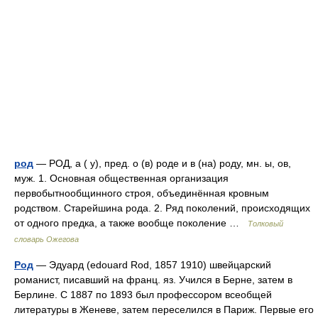
род
— РОД, а ( у), пред. о (в) роде и в (на) роду, мн. ы, ов,
муж. 1. Основная общественная организация
первобытнообщинного строя, объединённая кровным
родством. Старейшина рода. 2. Ряд поколений, происходящих
от одного предка, а также вообще поколение …
Толковый
словарь Ожегова
Род
— Эдуард (edouard Rod, 1857 1910) швейцарский
романист, писавший на франц. яз. Учился в Берне, затем в
Берлине. С 1887 по 1893 был профессором всеобщей
литературы в Женеве, затем переселился в Париж. Первые его