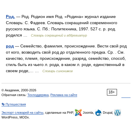
Род.
— Род. Родион имя Род. «Родина» журнал издание
Словарь: С. Фадеев. Словарь сокращений современного
русского языка. С. Пб.: Политехника, 1997. 527 с. р. род.
родился …
Словарь сокращений и аббревиатур
род
— Семейство, фамилия, происхождение. Вести свой род
от кого, возводить свой род до отдаленного предка. Ср. . См.
качество, племя, происхождение, разряд, семейство, способ,
стиль быть из чьего л. рода, в каком л. роде, единственный в
своем роде,… …
Словарь синонимов
© Академик, 2000-2026
18+
Обратная связь:
Техподдержка
,
Реклама на сайте
👣 Путешествия
Экспорт словарей на сайты
, сделанные на PHP,
Joomla,
Drupal,
WordPress, MODx.