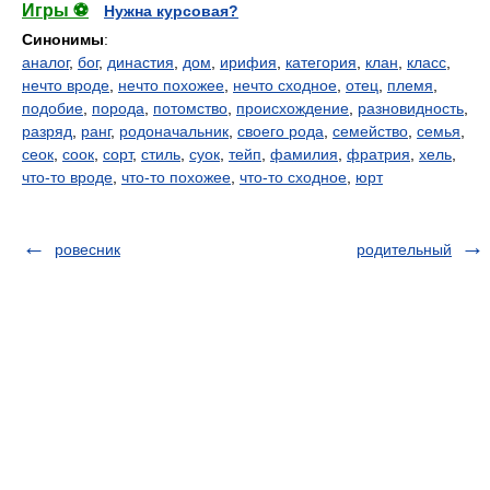
Игры ⚽
Нужна курсовая?
Синонимы
:
аналог
,
бог
,
династия
,
дом
,
ирифия
,
категория
,
клан
,
класс
,
нечто вроде
,
нечто похожее
,
нечто сходное
,
отец
,
племя
,
подобие
,
порода
,
потомство
,
происхождение
,
разновидность
,
разряд
,
ранг
,
родоначальник
,
своего рода
,
семейство
,
семья
,
сеок
,
соок
,
сорт
,
стиль
,
суок
,
тейп
,
фамилия
,
фратрия
,
хель
,
что-то вроде
,
что-то похожее
,
что-то сходное
,
юрт
ровесник
родительный