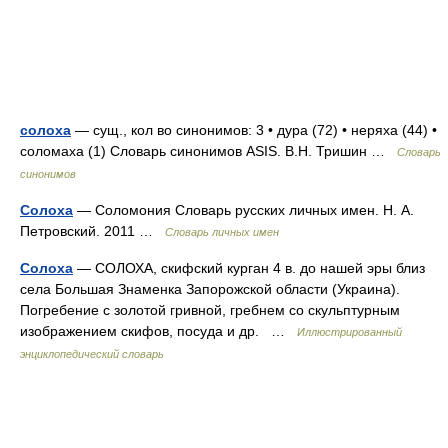
солоха
— сущ., кол во синонимов: 3 • дура (72) • неряха (44) •
соломаха (1) Словарь синонимов ASIS. В.Н. Тришин …
Словарь
синонимов
Солоха
— Соломония Словарь русских личных имен. Н. А.
Петровский. 2011 …
Словарь личных имен
Солоха
— СОЛОХА, скифский курган 4 в. до нашей эры близ
села Большая Знаменка Запорожской области (Украина).
Погребение с золотой гривной, гребнем со скульптурным
изображением скифов, посуда и др. …
Иллюстрированный
энциклопедический словарь