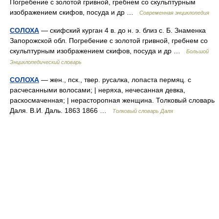
Погребение с золотой гривной, гребнем со скульптурным
изображением скифов, посуда и др …
Современная энциклопедия
СОЛОХА
— скифский курган 4 в. до н. э. близ с. Б. Знаменка
Запорожской обл. Погребение с золотой гривной, гребнем со
скульптурным изображением скифов, посуда и др …
Большой
Энциклопедический словарь
СОЛОХА
— жен., пск., твер. русалка, лопаста пермяц. с
расчесанными волосами; | неряха, нечесанная девка,
раскосмаченная; | нерасторопная женщина. Толковый словарь
Даля. В.И. Даль. 1863 1866 …
Толковый словарь Даля