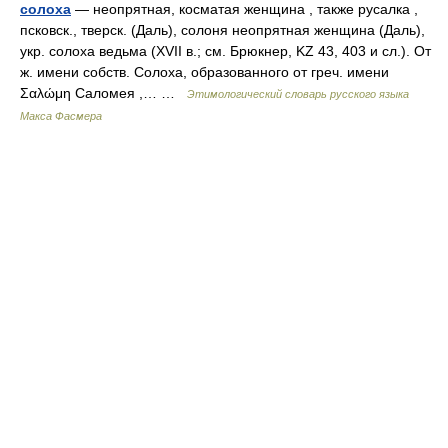
солоха
— неопрятная, косматая женщина , также русалка ,
псковск., тверск. (Даль), солоня неопрятная женщина (Даль),
укр. солоха ведьма (XVII в.; см. Брюкнер, KZ 43, 403 и сл.). От
ж. имени собств. Солоха, образованного от греч. имени
Σαλώμη Саломея ,… …
Этимологический словарь русского языка
Макса Фасмера