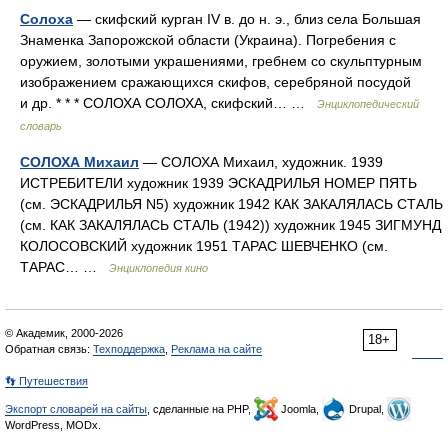
Солоха
— скифский курган IV в. до н. э., близ села Большая
Знаменка Запорожской области (Украина). Погребения с
оружием, золотыми украшениями, гребнем со скульптурным
изображением сражающихся скифов, серебряной посудой
и др. * * * СОЛОХА СОЛОХА, скифский… …
Энциклопедический
словарь
СОЛОХА Михаил
— СОЛОХА Михаил, художник. 1939
ИСТРЕБИТЕЛИ художник 1939 ЭСКАДРИЛЬЯ НОМЕР ПЯТЬ
(см. ЭСКАДРИЛЬЯ N5) художник 1942 КАК ЗАКАЛЯЛАСЬ СТАЛЬ
(см. КАК ЗАКАЛЯЛАСЬ СТАЛЬ (1942)) художник 1945 ЗИГМУНД
КОЛОСОВСКИЙ художник 1951 ТАРАС ШЕВЧЕНКО (см.
ТАРАС… …
Энциклопедия кино
© Академик, 2000-2026
18+
Обратная связь:
Техподдержка
,
Реклама на сайте
👣 Путешествия
Экспорт словарей на сайты
, сделанные на PHP,
Joomla,
Drupal,
WordPress, MODx.