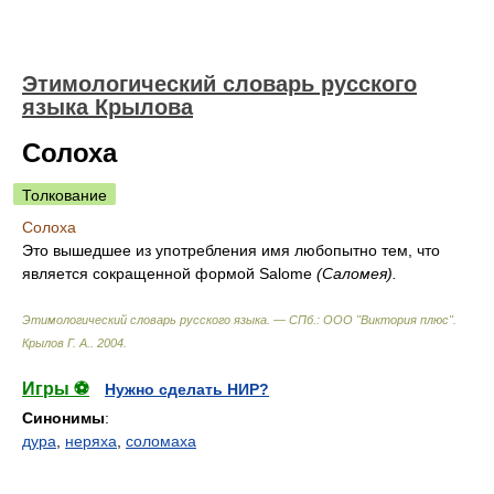
Этимологический словарь русского
языка Крылова
Солоха
Толкование
Солоха
Это вышедшее из употребления имя любопытно тем, что
является сокращенной формой Salome
(Саломея).
Этимологический словарь русского языка. — СПб.: ООО "Виктория плюс"
.
Крылов Г. А.
.
2004
.
Игры ⚽
Нужно сделать НИР?
Синонимы
:
дура
,
неряха
,
соломаха