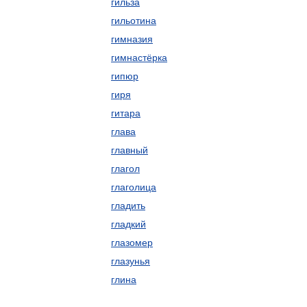
гильза
гильотина
гимназия
гимнастёрка
гипюр
гиря
гитара
глава
главный
глагол
глаголица
гладить
гладкий
глазомер
глазунья
глина