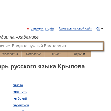
Запомнить сайт
Словарь на свой сайт
RU
едии на Академике
Толкования
Переводы
Книги
Игры ⚽
арь русского языка Крылова
глиста
глохнуть
глубокий
глумиться