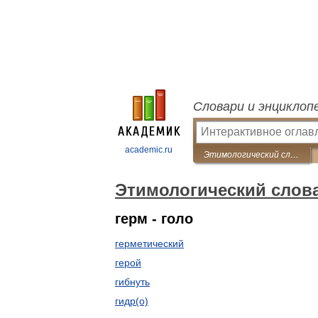
Словари и энциклоп
academic.ru
Этимологический словарь русского языка Крылова
Этимологический слов
герм - голо
герметический
герой
гибнуть
гидр(о)