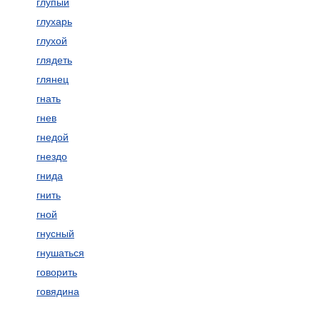
глупый
глухарь
глухой
глядеть
глянец
гнать
гнев
гнедой
гнездо
гнида
гнить
гной
гнусный
гнушаться
говорить
говядина