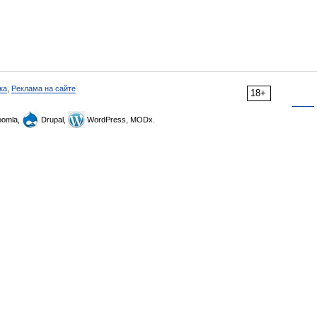
ка
,
Реклама на сайте
18+
omla,
Drupal,
WordPress, MODx.