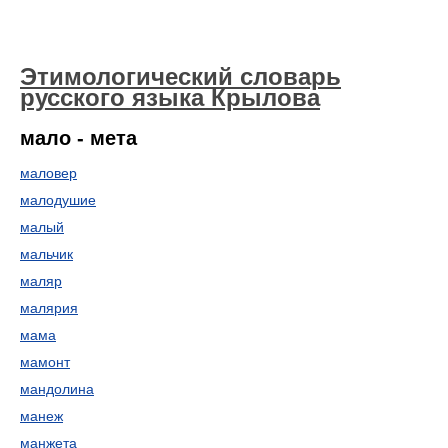
Этимологический словарь
русского языка Крылова
мало - мета
маловер
малодушие
малый
мальчик
маляр
малярия
мама
мамонт
мандолина
манеж
манжета