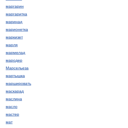
маргарин
маргаритка
маринад
марионетка
маркизет
марля
мармелад
мародер
Марсельеза
мартышка
маршировать
маскарад
маслина
масло
мастер
мат