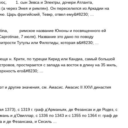
 1. сын Зевса и Электры, дочери Атланта,
(а через Энея и римлян). Он переселился из Аркадии на
ию. Царь фригийский, Тевкр, отвел ему&#8230; …
atina, римское название Юноны и посвященного ей
Caprotinae, 7 июля). Название это дано по поводу
 хитрости Тутулы или Филотиды, которая в&#8230; …
е н. Крити, по турецки Кирид или Кандиа, самый большой
островов, простирается с запада на восток в длину на 35 миль,
верхность его&#8230; …
т и другие значения, см. Амасис. Амасис II XXVI династия
 1373), с 1319 г. граф д’Арманьяк, де Фезансак и де Родез, с
Ломань и д’Овиллар, с 1336 по 1343 и с 1355 по 1364 гг. граф де
а и де Фезансака, и Сесиль …