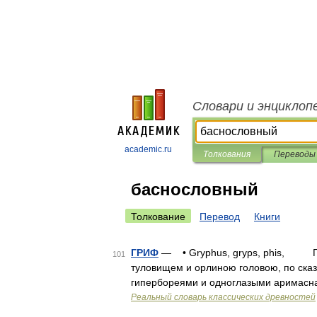
Словари и энциклоп
academic.ru
Толкования
Переводы
баснословный
Толкование
Перевод
Книги
ГРИФ
— • Gryphus, gryps, phis, Γρύ
101
туловищем и орлиною головою, по сказ
гипербореями и одноглазыми аримасна
Реальный словарь классических древностей