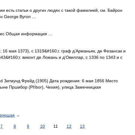
и есть статьи о других людях с такой фамилией, см. Байрон
он George Byron …
лес Общая информация …
 16 мая 1373), с 1319&#160;г. граф д’Арманьяк, де Фезансак и
1343&#160;г. виконт де Ломань и д’Овиллар, с 1336 по 1343 и с
 Зигмунд Фрейд (1905) Дата рождения: 6 мая 1856 Место
ныне Пршибор (Příbor), Чехия), улица Замечницкая
дующая
→
7
8
9
10
11
12
13