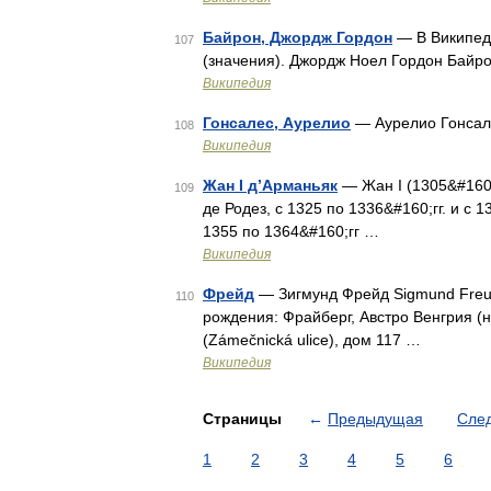
Байрон, Джордж Гордон
— В Википеди
107
(значения). Джордж Ноел Гордон Байр
Википедия
Гонсалес, Аурелио
— Аурелио Гонса
108
Википедия
Жан I д’Арманьяк
— Жан I (1305&#160;
109
де Родез, с 1325 по 1336&#160;гг. и с 
1355 по 1364&#160;гг …
Википедия
Фрeйд
— Зигмунд Фрейд Sigmund Freud
110
рождения: Фрайберг, Австро Венгрия (
(Zámečnická ulice), дом 117 …
Википедия
Страницы
←
Предыдущая
Сле
1
2
3
4
5
6