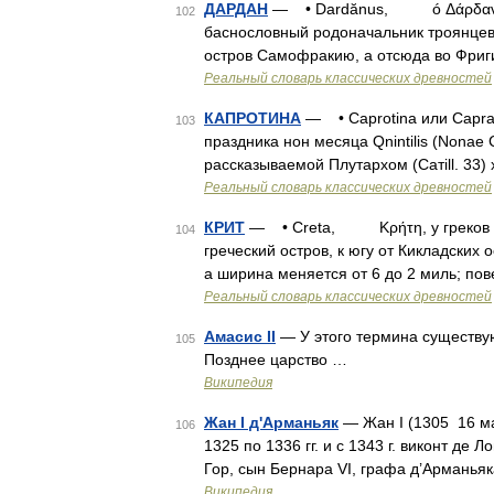
ДАРДАН
— • Dardănus, ó Δάρδανος,
102
баснословный родоначальник троянцев 
остров Самофракию, а отсюда во Фриг
Реальный словарь классических древностей
КАПРОТИНА
— • Caprotina или Capr
103
праздника нон месяца Qnintilis (Nonae 
рассказываемой Плутархом (Сатill. 33)
Реальный словарь классических древностей
КРИТ
— • Creta, Κρήτη, у греков ещ
104
греческий остров, к югу от Кикладских 
а ширина меняется от 6 до 2 миль; по
Реальный словарь классических древностей
Амасис II
— У этого термина существую
105
Позднее царство …
Википедия
Жан I д'Арманьяк
— Жан I (1305 16 мая
106
1325 по 1336 гг. и с 1343 г. виконт де 
Гор, сын Бернара VI, графа д’Арманьяк
Википедия