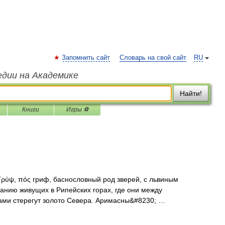
Запомнить сайт
Словарь на свой сайт
RU
едии на Академике
Найти!
Книги
Игры ⚽
ψ, πός гриф, баснословный род зверей, с львиным
анию живущих в Рипейских горах, где они между
ми стерегут золото Севера. Аримасны&#8230; …