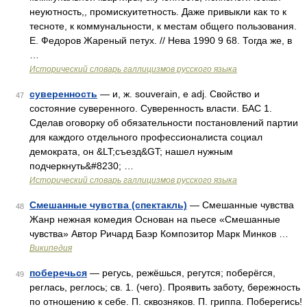
неуютность,, промискуитетность. Даже привыкли как то к
тесноте, к коммунальности, к местам общего пользования.
Е. Федоров Жареный петух. // Нева 1990 9 68. Тогда же, в
…
Исторический словарь галлицизмов русского языка
суверенность
— и, ж. souverain, e adj. Свойство и
47
состояние суверенного. Суверенность власти. БАС 1.
Сделав оговорку об обязательности постановлений партии
для каждого отдельного профессионалиста социал
демократа, он &LT;съезд&GT; нашел нужным
подчеркнуть&#8230; …
Исторический словарь галлицизмов русского языка
Смешанные чувства (спектакль)
— Смешанные чувства
48
Жанр нежная комедия Основан на пьесе «Смешанные
чувства» Автор Ричард Баэр Композитор Марк Минков …
Википедия
поберечься
— регусь, режёшься, регутся; поберёгся,
49
реглась, реглось; св. 1. (чего). Проявить заботу, бережность
по отношению к себе. П. сквозняков. П. гриппа. Поберегись!