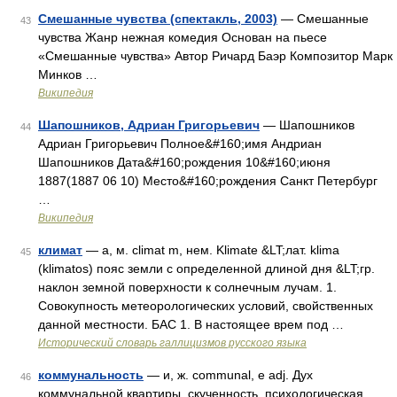
Смешанные чувства (спектакль, 2003)
— Смешанные
43
чувства Жанр нежная комедия Основан на пьесе
«Смешанные чувства» Автор Ричард Баэр Композитор Марк
Минков …
Википедия
Шапошников, Адриан Григорьевич
— Шапошников
44
Адриан Григорьевич Полное&#160;имя Андриан
Шапошников Дата&#160;рождения 10&#160;июня
1887(1887 06 10) Место&#160;рождения Санкт Петербург
…
Википедия
климат
— а, м. climat m, нем. Klimate &LT;лат. klima
45
(klimatos) пояс земли с определенной длиной дня &LT;гр.
наклон земной поверхности к солнечным лучам. 1.
Совокупность метеорологических условий, свойственных
данной местности. БАС 1. В настоящее врем под …
Исторический словарь галлицизмов русского языка
коммунальность
— и, ж. communal, e adj. Дух
46
коммунальной квартиры, скученность, психологическая