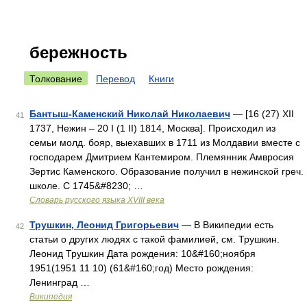
бережность
Толкование
Перевод
Книги
Бантыш-Каменский Николай Николаевич
— [16 (27) XII
41
1737, Нежин – 20 I (1 II) 1814, Москва]. Происходил из
семьи молд. бояр, выехавших в 1711 из Молдавии вместе с
господарем Дмитрием Кантемиром. Племянник Амвросия
Зертис Каменского. Образование получил в нежинской греч.
школе. С 1745&#8230; …
Словарь русского языка XVIII века
Трушкин, Леонид Григорьевич
— В Википедии есть
42
статьи о других людях с такой фамилией, см. Трушкин.
Леонид Трушкин Дата рождения: 10&#160;ноября
1951(1951 11 10) (61&#160;год) Место рождения:
Ленинград …
Википедия