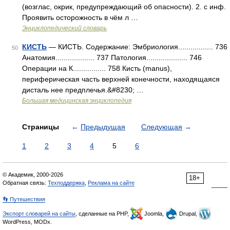
(возглас, окрик, предупреждающий об опасности). 2. с инф.
Проявить осторожность в чём л …
Энциклопедический словарь
КИСТЬ
— КИСТЬ. Содержание: Эмбриология................. 736
50
Анатомия................... 737 Патология.................... 746
Операции на К................ 758 Кисть (manus),
периферическая часть верхней конечности, находящаяся
дисталь нее предплечья.&#8230; …
Большая медицинская энциклопедия
Страницы
←
Предыдущая
Следующая
→
1
2
3
4
5
6
© Академик, 2000-2026
18+
Обратная связь:
Техподдержка
,
Реклама на сайте
👣 Путешествия
Экспорт словарей на сайты
, сделанные на PHP,
Joomla,
Drupal,
WordPress, MODx.