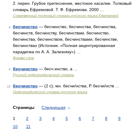
2. перен. Грубое притеснение, жестокое насилие. Толковый
словарь Ефремовой. Т. Ф. Ефремова. 2000 …
Современный толковый словарь русского языка Ефремовой
бесчинство
— бесчинство, бесчинства, бесчинства,
8
бесчинств, бесчинству, бесчинствам, бесчинство,
бесчинства, бесчинством, бесчинствами, бесчинстве,
бесчинствах (Источник: «Полная акцентуированная
парадигма по А. А. Зализняку») …
Формы слов
бесчинство
— бесч инство, а …
9
Русский орфографический словарь
бесчинство
— (2 с); мн. бесчи/нства, Р. бесчи/нств …
10
Орфографический словарь русского языка
Страницы
Следующая
→
1
2
3
4
5
6
7
8
9
10
11