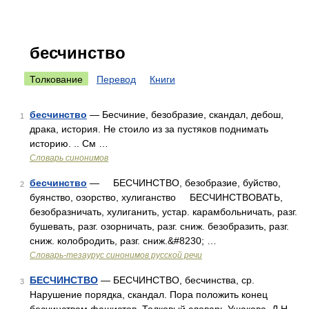
бесчинство
Толкование
Перевод
Книги
бесчинство
— Бесчиние, безобразие, скандал, дебош,
1
драка, история. Не стоило из за пустяков поднимать
историю. .. См …
Словарь синонимов
бесчинство
— БЕСЧИНСТВО, безобразие, буйство,
2
буянство, озорство, хулиганство БЕСЧИНСТВОВАТЬ,
безобразничать, хулиганить, устар. карамбольничать, разг.
бушевать, разг. озорничать, разг. сниж. безобразить, разг.
сниж. колобродить, разг. сниж.&#8230; …
Словарь-тезаурус синонимов русской речи
БЕСЧИНСТВО
— БЕСЧИНСТВО, бесчинства, ср.
3
Нарушение порядка, скандал. Пора положить конец