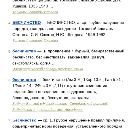
бесчинствам фашистов. Толковый словарь Ушакова. Д.Н.
Ушаков. 1935 1940 …
Толковый словарь Ушакова
БЕСЧИНСТВО
— БЕСЧИНСТВО, а, ср. Грубое нарушение
4
порядка, скандальное поведение. Толковый словарь
Ожегова. С.И. Ожегов, Н.Ю. Шведова. 1949 1992 …
Толковый словарь Ожегова
бесчинство
— ▲ проявление ↑ бурный, безнравственный
5
бесчинство. бесчинствовать. вакханалия. разгул.
свистопляска. оргия …
Идеографический словарь русского языка
бесчинство
— бесч’инство (Ам.3:9 ; 1Кор.13:5 ; Гал.5:21 ;
6
1Фес.5:14 ; 2Фес.3:6 ,7,11) отсутствие «чинности»,
недостойное поведение, невоздержанность,
беспорядочность, беспутство, скандалы …
Библия. Ветхий и Новый заветы. Синодальный перевод.
Библейская энциклопедия арх. Никифора.
Бесчинство
— ср. 1. Грубое нарушение правил приличия,
7
общепринятых норм поведения, установленного порядка.