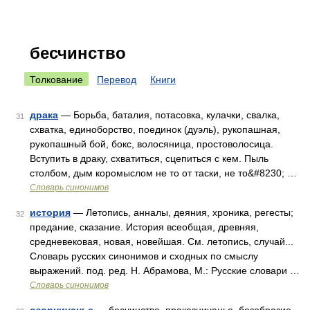
бесчинство
Толкование
Перевод
Книги
драка
— Борьба, баталия, потасовка, кулачки, свалка,
31
схватка, единоборство, поединок (дуэль), рукопашная,
рукопашный бой, бокс, волосяница, простоволосица.
Вступить в драку, схватиться, сцепиться с кем. Пыль
столбом, дым коромыслом не то от таски, не то&#8230; …
Словарь синонимов
история
— Летопись, анналы, деяния, хроника, регесты;
32
предание, сказание. История всеобщая, древняя,
средневековая, новая, новейшая. См. летопись, случай...
Словарь русских синонимов и сходных по смыслу
выражений. под. ред. Н. Абрамова, М.: Русские словари …
Словарь синонимов