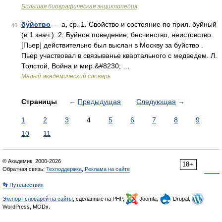
Большая биографическая энциклопедия
бу́йство
— а, ср. 1. Свойство и состояние по прил. буйный
40
(в 1 знач.). 2. Буйное поведение; бесчинство, неистовство.
[Пьер] действительно был выслан в Москву за буйство .
Пьер участвовал в связыванье квартального с медведем. Л.
Толстой, Война и мир.&#8230; …
Малый академический словарь
Страницы
←
Предыдущая
Следующая
→
1
2
3
4
5
6
7
8
9
10
11
© Академик, 2000-2026
18+
Обратная связь:
Техподдержка
,
Реклама на сайте
👣 Путешествия
Экспорт словарей на сайты
, сделанные на PHP,
Joomla,
Drupal,
WordPress, MODx.