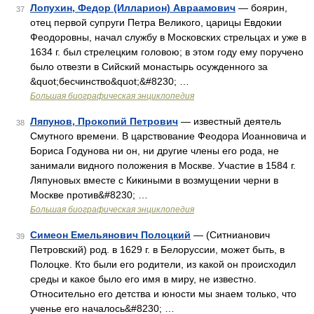
Лопухин, Федор (Илларион) Авраамович
— боярин,
37
отец первой супруги Петра Великого, царицы Евдокии
Феодоровны, начал службу в Московских стрельцах и уже в
1634 г. был стрелецким головою; в этом году ему поручено
было отвезти в Сийский монастырь осужденного за
&quot;бесчинство&quot;&#8230; …
Большая биографическая энциклопедия
Ляпунов, Прокопий Петрович
— известный деятель
38
Смутного времени. В царствование Феодора Иоанновича и
Бориса Годунова ни он, ни другие члены его рода, не
занимали видного положения в Москве. Участие в 1584 г.
Ляпуновых вместе с Кикиными в возмущении черни в
Москве против&#8230; …
Большая биографическая энциклопедия
Симеон Емельянович Полоцкий
— (Ситнианович
39
Петровский) род. в 1629 г. в Белоруссии, может быть, в
Полоцке. Кто были его родители, из какой он происходил
среды и какое было его имя в миру, не известно.
Относительно его детства и юности мы знаем только, что
ученье его началось&#8230; …