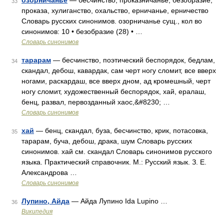
озорничанье
— бесчинство, проказничанье, безобразие,
33
проказа, хулиганство, охальство, ерничанье, ерничество
Словарь русских синонимов. озорничанье сущ., кол во
синонимов: 10 • безобразие (28) • …
Словарь синонимов
тарарам
— бесчинство, поэтический беспорядок, бедлам,
34
скандал, дебош, кавардак, сам черт ногу сломит, все вверх
ногами, раскардаш, все вверх дном, ад кромешный, черт
ногу сломит, художественный беспорядок, хай, ералаш,
бенц, развал, первозданный хаос,&#8230; …
Словарь синонимов
хай
— бенц, скандал, буза, бесчинство, крик, потасовка,
35
тарарам, буча, дебош, драка, шум Словарь русских
синонимов. хай см. скандал Словарь синонимов русского
языка. Практический справочник. М.: Русский язык. З. Е.
Александрова …
Словарь синонимов
Лупино, Айда
— Айда Лупино Ida Lupino …
36
Википедия