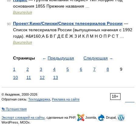
89
основания 1855 Прежние названия …
Википедия
Проект:Кино/Списки/Список телесериалов России
—
90
Список телесериалов России (выпущенных начиная с 1992
года). #&#160;А Б В Г Д Е Ё Ж З И К Л М Н О П Р С Т …
Википедия
Страницы
←
Предыдущая
Следующая
→
1
2
3
4
5
6
7
8
9
10
11
12
13
© Академик, 2000-2026
18+
Обратная связь:
Техподдержка
,
Реклама на сайте
👣 Путешествия
Экспорт словарей на сайты
, сделанные на PHP,
Joomla,
Drupal,
WordPress, MODx.