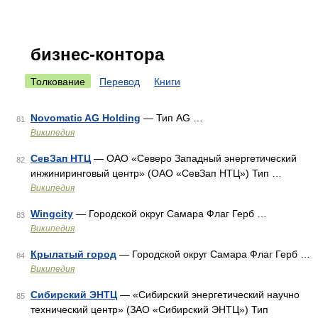
бизнес-контора
Толкование
Перевод
Книги
Novomatic AG Holding
— Тип AG …
81
Википедия
СевЗап НТЦ
— ОАО «Северо Западный энергетический
82
инжиниринговый центр» (ОАО «СевЗап НТЦ») Тип …
Википедия
Wingcity
— Городской округ Самара Флаг Герб …
83
Википедия
Крылатый город
— Городской округ Самара Флаг Герб …
84
Википедия
Сибирский ЭНТЦ
— «Сибирский энергетический научно
85
технический центр» (ЗАО «Сибирский ЭНТЦ») Тип