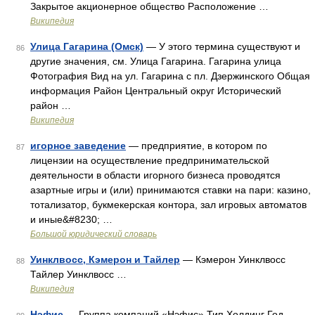
Закрытое акционерное общество Расположение …
Википедия
Улица Гагарина (Омск)
— У этого термина существуют и
86
другие значения, см. Улица Гагарина. Гагарина улица
Фотография Вид на ул. Гагарина с пл. Дзержинского Общая
информация Район Центральный округ Исторический
район …
Википедия
игорное заведение
— предприятие, в котором по
87
лицензии на осуществление предпринимательской
деятельности в области игорного бизнеса проводятся
азартные игры и (или) принимаются ставки на пари: казино,
тотализатор, букмекерская контора, зал игровых автоматов
и иные&#8230; …
Большой юридический словарь
Уинклвосс, Кэмерон и Тайлер
— Кэмерон Уинклвосс
88
Тайлер Уинклвосс …
Википедия
Нэфис
— Группа компаний «Нэфис» Тип Холдинг Год