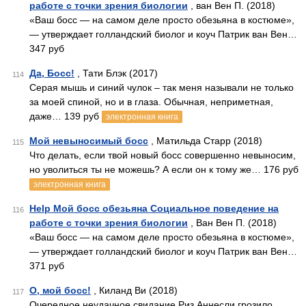
работе с точки зрения биологии
, ван Вен П. (2018)
«Ваш босс — на самом деле просто обезьяна в костюме»,
— утверждает голландский биолог и коуч Патрик ван Вен…
347 руб
Да, Босс!
, Тати Блэк (2017)
114
Серая мышь и синий чулок – так меня называли не только
за моей спиной, но и в глаза. Обычная, неприметная,
даже… 139 руб
электронная книга
Мой невыносимый босс
, Матильда Старр (2018)
115
Что делать, если твой новый босс совершенно невыносим,
но уволиться ты не можешь? А если он к тому же… 176 руб
электронная книга
Help Мой босс обезьяна Социальное поведение на
116
работе с точки зрения биологии
, Ван Вен П. (2018)
«Ваш босс — на самом деле просто обезьяна в костюме»,
— утверждает голландский биолог и коуч Патрик ван Вен…
371 руб
О, мой босс!
, Киланд Ви (2018)
117
Очередное неудачное свидание Риз Аннесли грозило