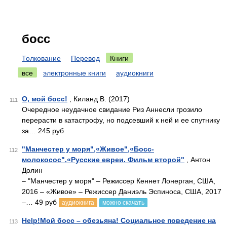
босс
Толкование
Перевод
Книги
все
электронные книги
аудиокниги
О, мой босс!
, Киланд В. (2017)
111
Очередное неудачное свидание Риз Аннесли грозило
перерасти в катастрофу, но подсевший к ней и ее спутнику
за… 245 руб
"Манчестер у моря",«Живое",«Босс-
112
молокосос",«Русские евреи. Фильм второй"
, Антон
Долин
– "Манчестер у моря" – Режиссер Кеннет Лонерган, США,
2016 – «Живое» – Режиссер Даниэль Эспиноса, США, 2017
–… 49 руб
аудиокнига
можно скачать
Help!Мой босс – обезьяна! Социальное поведение на
113