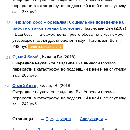
перерасти в катастрофу, но подсевший к ней и ее спутнику
за… 278 руб
Help!Мой босс – обезьяна! Социальное поведение на
118
работе с точки зрения биологии
, Патрик ван Вен (2007)
«Ваш босс – на самом деле просто обезьяна в костюме», –
утверждает голландский биолог и коуч Патрик ван Вен…
249 руб
электронная книга
О, мой босс!
, Киланд Ви (2018)
119
Очередное неудачное свидание Риз Аннесли грозило
перерасти в катастрофу, но подсевший к ней и ее спутнику
за… 205 руб
О мой босс
, Киланд В. (2018)
120
Очередное неудачное свидание Риз Аннесли грозило
перерасти в катастрофу, но подсевший к ней и ее спутнику
за… 242 руб
Страницы
←
Предыдущая
Следующая
→
1
2
3
4
5
6
7
8
9