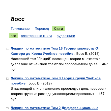
босс
Толкование
Перевод
Книги
все
электронные книги
аудиокниги
Лекции по математике Том 16 Теория множеств От
51
Кантора до Коэна Учебное пособие
, Босс В. (2018)
Настоящий том "Лекций" посвящен теории множеств в
диапазоне от наивной трактовки проблематики до ее… 467
руб
Лекции по математике Том 8 Теория групп Учебное
52
пособие
, Босс В. (2019)
В настоящей книге изложение преследует цель перевести
теорию групп из разряда узкоспециализированных… 467
руб
Лекции по математике Том 2 Дифференциальные
53