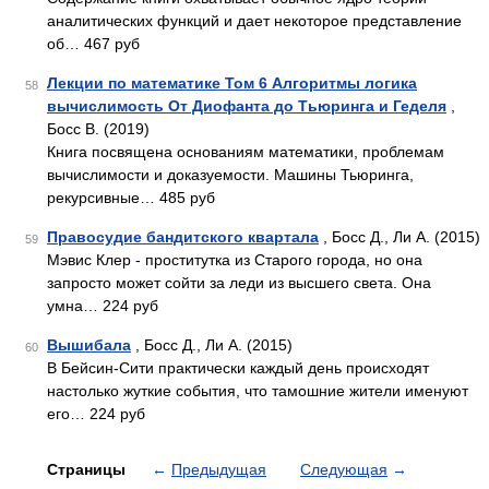
аналитических функций и дает некоторое представление
об… 467 руб
Лекции по математике Том 6 Алгоритмы логика
58
вычислимость От Диофанта до Тьюринга и Геделя
,
Босс В. (2019)
Книга посвящена основаниям математики, проблемам
вычислимости и доказуемости. Машины Тьюринга,
рекурсивные… 485 руб
Правосудие бандитского квартала
, Босс Д., Ли А. (2015)
59
Мэвис Клер - проститутка из Старого города, но она
запросто может сойти за леди из высшего света. Она
умна… 224 руб
Вышибала
, Босс Д., Ли А. (2015)
60
В Бейсин-Сити практически каждый день происходят
настолько жуткие события, что тамошние жители именуют
его… 224 руб
Страницы
←
Предыдущая
Следующая
→