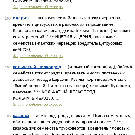
САРАНЧА, насекомое&#8230; …
Энциклопедический словарь
ицерия
— насекомое семейства гигантских червецов;
106
вредитель цитрусовых в районах их выращивания.
Красновато коричневая, длина 5 7 мм. Питается (личинки)
соком растений. * * * ИЦЕРИЯ ИЦЕРИЯ, насекомое
семейства гигантских червецов; вредитель цитрусовых
в&#8230; …
Энциклопедический словарь
кольчатый шелкопряд
— (кольчатый коконопряд), бабочка
107
семейства коконопрядов; вредитель многих лиственных
древесных пород в Евразии. Крылья коричнево жёлтые с
тёмной полосой. Питается (гусеницы) листьями, бутонами,
цветками. * * * КОЛЬЧАТЫЙ ШЕЛКОПРЯД
КОЛЬЧАТЫЙ&#8230; …
Энциклопедический словарь
казарка
— и; мн. род. рок, дат. ркам; ж. Птица сем. утиных,
108
обитающая в лесотундровой и тундровой полосе. * * *
казарка жук семейства трубковёртов; вредитель плодовых
культур в Евразии. Золотисто багряный, длина 4,5 6,5 мм.