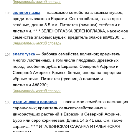
Энциклопедический словарь
зеленоглазка
— насекомое семейства злаковых мушек;
103
вредитель злаков в Евразии. Светло жёлтая, глаза ярко
зелёные, длина 3 5 мм. Питается (личинки) стеблями и
листьями. * * * ЗЕЛЕНОГЛАЗКА ЗЕЛЕНОГЛАЗКА, насекомое
семейства злаковых мушек; вредитель злаков в&#8230; …
Энциклопедический словарь
златогузка
— бабочка семейства волнянок; вредитель
104
многих лиственных, в том числе плодовых, древесных
пород, особенно дуба, в Евразии, Северной Африке и
Северной Америке. Крылья белые, иногда на передних
чёрные точки. Питаются (гусеницы) почками и
листьями.&#8230; …
Энциклопедический словарь
итальянская саранча
— насекомое семейства настоящих
105
саранчовых; вредитель сельскохозяйственных и
дикорастущих растений в Евразии и Северной Африке.
Буро или серо коричневая. Длина 14,5 41 мм. См. также
саранча. * * * ИТАЛЬЯНСКАЯ САРАНЧА ИТАЛЬЯНСКАЯ