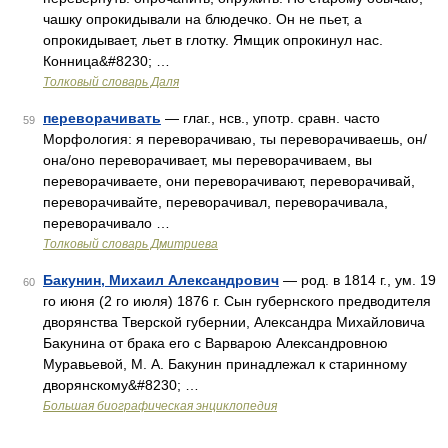
чашку опрокидывали на блюдечко. Он не пьет, а
опрокидывает, льет в глотку. Ямщик опрокинул нас.
Конница&#8230; …
Толковый словарь Даля
переворачивать
— глаг., нсв., употр. сравн. часто
59
Морфология: я переворачиваю, ты переворачиваешь, он/
она/оно переворачивает, мы переворачиваем, вы
переворачиваете, они переворачивают, переворачивай,
переворачивайте, переворачивал, переворачивала,
переворачивало …
Толковый словарь Дмитриева
Бакунин, Михаил Александрович
— род. в 1814 г., ум. 19
60
го июня (2 го июля) 1876 г. Сын губернского предводителя
дворянства Тверской губернии, Александра Михайловича
Бакунина от брака его с Варварою Александровною
Муравьевой, М. А. Бакунин принадлежал к старинному
дворянскому&#8230; …
Большая биографическая энциклопедия