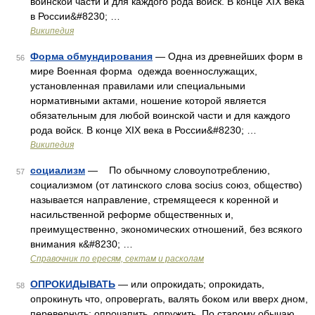
воинской части и для каждого рода войск. В конце XIX века
в России&#8230; …
Википедия
Форма обмундирования
— Одна из древнейших форм в
56
мире Военная форма одежда военнослужащих,
установленная правилами или специальными
нормативными актами, ношение которой является
обязательным для любой воинской части и для каждого
рода войск. В конце XIX века в России&#8230; …
Википедия
социализм
— По обычному словоупотреблению,
57
социализмом (от латинского слова socius союз, общество)
называется направление, стремящееся к коренной и
насильственной реформе общественных и,
преимущественно, экономических отношений, без всякого
внимания к&#8230; …
Справочник по ересям, сектам и расколам
ОПРОКИДЫВАТЬ
— или опрокидать; опрокидать,
58
опрокинуть что, опровергать, валять боком или вверх дном,
перевернуть: опрочапить, опружить. По старому обычаю,