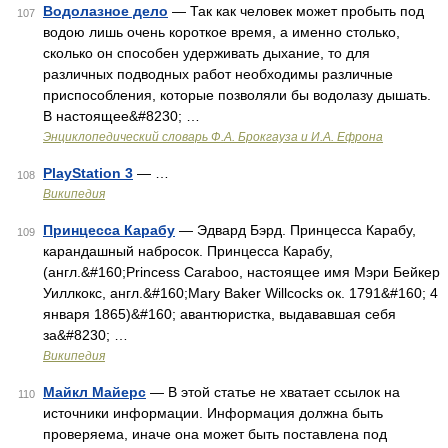
Водолазное дело
— Так как человек может пробыть под
107
водою лишь очень короткое время, а именно столько,
сколько он способен удерживать дыхание, то для
различных подводных работ необходимы различные
приспособления, которые позволяли бы водолазу дышать.
В настоящее&#8230; …
Энциклопедический словарь Ф.А. Брокгауза и И.А. Ефрона
PlayStation 3
— …
108
Википедия
Принцесса Карабу
— Эдвард Бэрд. Принцесса Карабу,
109
карандашный набросок. Принцесса Карабу,
(англ.&#160;Princess Caraboo, настоящее имя Мэри Бейкер
Уиллкокс, англ.&#160;Mary Baker Willcocks ок. 1791&#160; 4
января 1865)&#160; авантюристка, выдававшая себя
за&#8230; …
Википедия
Майкл Майерс
— В этой статье не хватает ссылок на
110
источники информации. Информация должна быть
проверяема, иначе она может быть поставлена под