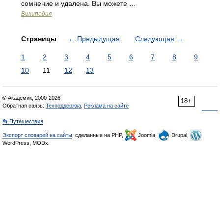
сомнение и удалена. Вы можете …
Википедия
Страницы
←
Предыдущая
Следующая
→
1
2
3
4
5
6
7
8
9
10
11
12
13
© Академик, 2000-2026
18+
Обратная связь:
Техподдержка
,
Реклама на сайте
👣 Путешествия
Экспорт словарей на сайты
, сделанные на PHP,
Joomla,
Drupal,
WordPress, MODx.