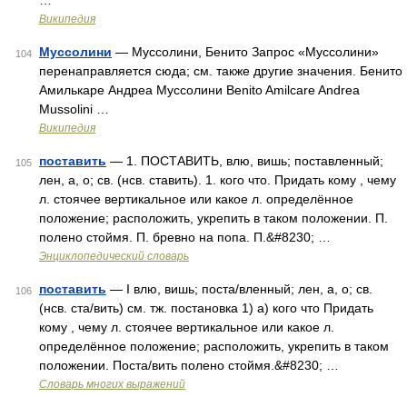
…
Википедия
Муссолини
— Муссолини, Бенито Запрос «Муссолини»
104
перенаправляется сюда; см. также другие значения. Бенито
Амилькаре Андреа Муссолини Benito Amilcare Andrea
Mussolini …
Википедия
поставить
— 1. ПОСТАВИТЬ, влю, вишь; поставленный;
105
лен, а, о; св. (нсв. ставить). 1. кого что. Придать кому , чему
л. стоячее вертикальное или какое л. определённое
положение; расположить, укрепить в таком положении. П.
полено стоймя. П. бревно на попа. П.&#8230; …
Энциклопедический словарь
поставить
— I влю, вишь; поста/вленный; лен, а, о; св.
106
(нсв. ста/вить) см. тж. постановка 1) а) кого что Придать
кому , чему л. стоячее вертикальное или какое л.
определённое положение; расположить, укрепить в таком
положении. Поста/вить полено стоймя.&#8230; …
Словарь многих выражений