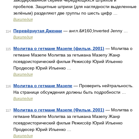
закодированной серией чередующихся штрихов и
пробелов. Защитные штрихи (для наглядности выделенные
зелёным) разделяют две группы по шесть цифр …
Википедия
Перевёрнутая Дженни
— англ.&#160;Inverted Jenny …
114
Википедия
Молитва о гетмане Мазепе (фильм, 2001)
— Молитва о
115
гетмане Мазепе Молитва за гетьмана Мазепу Жанр
псевдоисторический фильм Режиссёр Юрий Ильенко
Продюсер Юрий Ильенко …
Википедия
Молитва о гетмане Мазепе
— Проверить нейтральность.
116
На странице обсуждения должны быть подробности …
Википедия
Молитва о гетмане Мазепе (Фильм, 2001)
— Молитва о
117
гетмане Мазепе Молитва за гетьмана Мазепу Жанр
псевдоисторический фильм Режиссёр Юрий Ильенко
Продюсер Юрий Ильенко …
Википедия