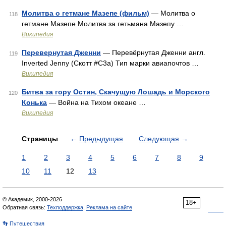
Молитва о гетмане Мазепе (фильм)
— Молитва о
118
гетмане Мазепе Молитва за гетьмана Мазепу …
Википедия
Перевернутая Дженни
— Перевёрнутая Дженни англ.
119
Inverted Jenny (Скотт #C3a) Тип марки авиапочтов …
Википедия
Битва за гору Остин, Скачущую Лошадь и Морского
120
Конька
— Война на Тихом океане …
Википедия
Страницы
←
Предыдущая
Следующая
→
1
2
3
4
5
6
7
8
9
10
11
12
13
© Академик, 2000-2026
18+
Обратная связь:
Техподдержка
,
Реклама на сайте
👣 Путешествия