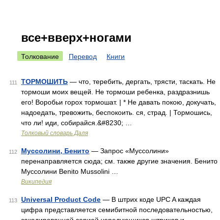
все+вверх+ногами
Толкование
Перевод
Книги
ТОРМОШИТЬ
— что, теребить, дергать, трясти, таскать. Не
111
тормоши моих вещей. Не тормоши ребенка, раздразнишь
его! Воробьи горох тормошат. | * Не давать покою, докучать,
надоедать, тревожить, беспокоить. ся, страд. | Тормошись,
что ли! иди, собирайся.&#8230; …
Толковый словарь Даля
Муссолини, Бенито
— Запрос «Муссолини»
112
перенаправляется сюда; см. также другие значения. Бенито
Муссолини Benito Mussolini …
Википедия
Universal Product Code
— В штрих коде UPC A каждая
113
цифра представляется семибитной последовательностью,