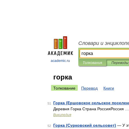
Словари и энциклоп
academic.ru
Толкования
Переводы
горка
Толкование
Перевод
Книги
Горка (Ершовское сельское поселен
51
Деревня Горка Страна РоссияРоссия …
Википедия
Горка (Сурковский сельсовет)
— У эт
52