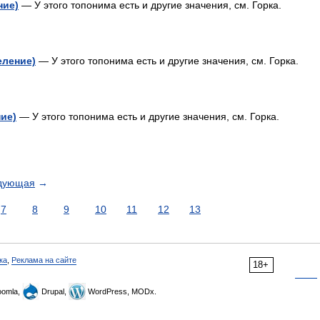
ние)
— У этого топонима есть и другие значения, см. Горка.
еление)
— У этого топонима есть и другие значения, см. Горка.
ие)
— У этого топонима есть и другие значения, см. Горка.
дующая
→
7
8
9
10
11
12
13
ка
,
Реклама на сайте
18+
omla,
Drupal,
WordPress, MODx.