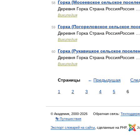
Горка (Мосеевское сельское поселе
58
Деревня Горка Страна РоссияРоссия …
Википедия
Горка (Погореловское сельское пос
59
Деревня Горка Страна РоссияРоссия …
Википедия
Горка (Рукавицкое сельское поселен
60
Деревня Горка Страна РоссияРоссия …
Википедия
Страницы
←
Предыдущая
Сле
1
2
3
4
5
6
© Академик, 2000-2026
Обратная связь:
Техподдерж
👣 Путешествия
Экспорт словарей на сайты
, сделанные на PHP,
Jo