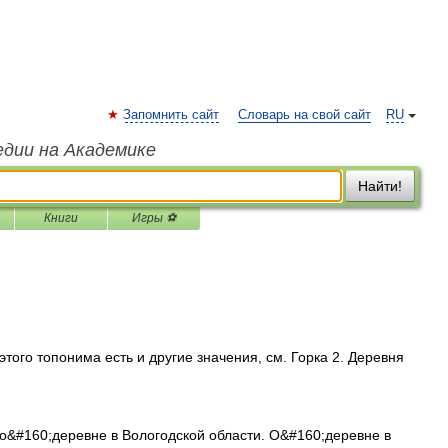
Запомнить сайт
Словарь на свой сайт
RU
едии на Академике
Найти!
Книги
Игры ⚽
того топонима есть и другие значения, см. Горка 2. Деревня
о&#160;деревне в Вологодской области. О&#160;деревне в