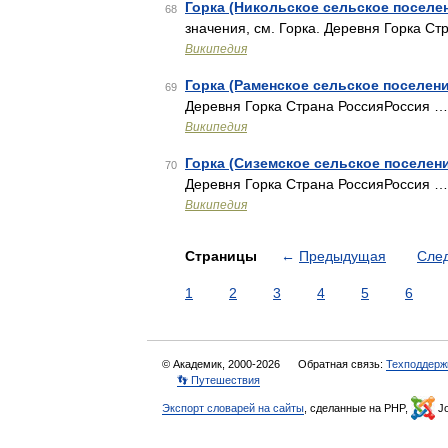
Горка (Никольское сельское поселе
68
значения, см. Горка. Деревня Горка С
Википедия
Горка (Раменское сельское поселени
69
Деревня Горка Страна РоссияРоссия …
Википедия
Горка (Сиземское сельское поселен
70
Деревня Горка Страна РоссияРоссия …
Википедия
Страницы
←
Предыдущая
Сле
1
2
3
4
5
6
© Академик, 2000-2026
Обратная связь:
Техподдерж
👣 Путешествия
Экспорт словарей на сайты
, сделанные на PHP,
Jo