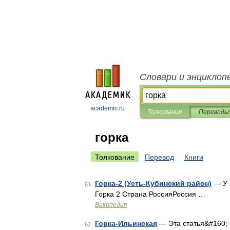
Словари и энциклоп
academic.ru
Толкования
Переводы
горка
Толкование
Перевод
Книги
Горка-2 (Усть-Кубинский район)
— У э
61
Горка 2 Страна РоссияРоссия …
Википедия
Горка-Ильинская
— Эта статья&#160; 
62