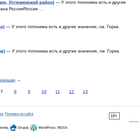
ние, Устюженский район)
— У этого топонима есть и другие
трана РоссияРоссия …
е)
— У этого топонима есть и другие значения, см. Горка.
ие)
— У этого топонима есть и другие значения, см. Горка.
дующая
→
7
8
9
10
11
12
13
ка
,
Реклама на сайте
18+
omla,
Drupal,
WordPress, MODx.