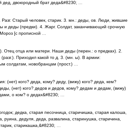
й дед, двоюродный брат деда&#8230; …
 Разг. Старый человек, старик. 3. мн.: деды, ов. Люди, жившие
цы и деды (предки). 4. Жарг. Солдат, заканчивающий срочную
 Мороз [с прописной …
ы). Отец отца или матери. Наши деды (перен.: о предках). 2.
азг.). Приходил какой то д. 3. (мн. ы). В армии:
м солдатам, новобранцам (прост.) …
я: (нет) кого? деда, кому? деду, (вижу) кого? деда, кем?
деды, (нет) кого? дедов и дедов, кому? дедам и дедам, (вижу)
едами, о ком? о дедах&#8230; …
годок; дедка, старая песочница, старичишка, старая калоша,
а, руина, дедуля, деда, развалина, старинушка, старичина,
 старик, старикашка,&#8230; …