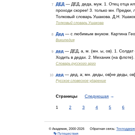
ДЕД
— ДЕД, деда, муж. 1. Отец отца или
7
проходи скорее! 3. только мн. Предки,
Толковый словарь Ушакова. Д.Н. Ушако
Толковый словарь Ушакова
Дед
— с любимым внуком. Картина Гео
8
Википедия
дед
— ДЕД, а, м. (мн. ы, ов). 1. Солда
9
Ходить в дедах. 2. Механик (на флоте)
Словарь русского арго
дед
— дед, а; мн. деды, ов[не деды, ов
10
Русское словесное ударение
Страницы
Следующая
→
1
2
3
4
5
6
© Академик, 2000-2026
Обратная связь:
Техподдерж
👣 Путешествия