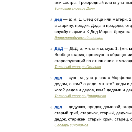
или сестры. Троюродный или внучатны
Толковый словарь Даля
дед
— а; м. 1. Отец отца или матери. 2.
3
в старину, предки. Деды и прадеды; от
службу в армии. ◊ Дед Мороз; Дедушка
Энциклопедический словарь
ДЕД
— ДЕД, а, мн. ы и ы, муж. 1. (мн. 
4
Вообще старик, преимущ. в обращении (р
старослужащий по отношению к молоды
Толковый словарь Ожегова
дед
— сущ., м., употр. часто Морфологи
5
дедом, о ком? о деде; мн. кто? деды и 
кого? дедов и дедов, кем? дедами и д
Толковый словарь Дмитриева
дед
— дедушка, предок; домовой; второ
6
старый гриб, старичок, старый, дедульк
дедок, старикан, старый хрыч, старец,
Словарь синонимов