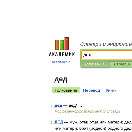
Словари и энциклоп
academic.ru
Толкования
Переводы
дед
Толкование
Перевод
Книги
дед
— дед/ …
1
Морфемно-орфографический словарь
ДЕД
— муж. отец отца или матери; дед
2
или матери; брат (родной) родного дед