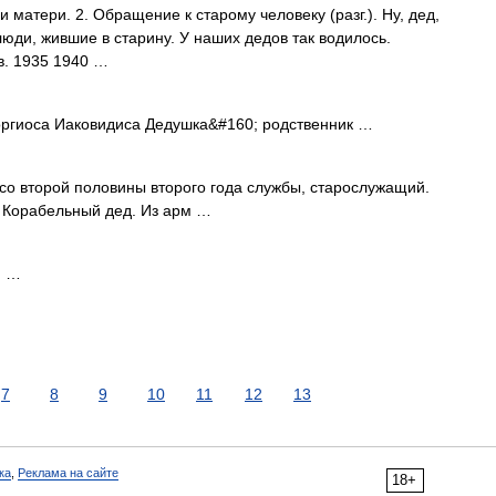
 матери. 2. Обращение к старому человеку (разг.). Ну, дед,
 люди, жившие в старину. У наших дедов так водилось.
в. 1935 1940 …
ргиоса Иаковидиса Дедушка&#160; родственник …
т со второй половины второго года службы, старослужащий.
. Корабельный дед. Из арм …
] …
7
8
9
10
11
12
13
ка
,
Реклама на сайте
18+