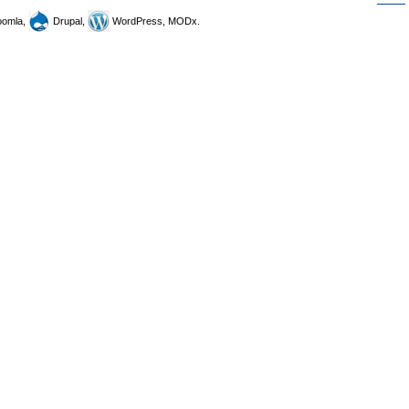
omla,
Drupal,
WordPress, MODx.