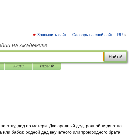
Запомнить сайт
Словарь на свой сайт
RU
едии на Академике
Найти!
Книги
Игры ⚽
 по отцу, дед по матери. Двоюродный дед, родной дядя отца
а или бабки; родной дед внучатного или троюродного брата