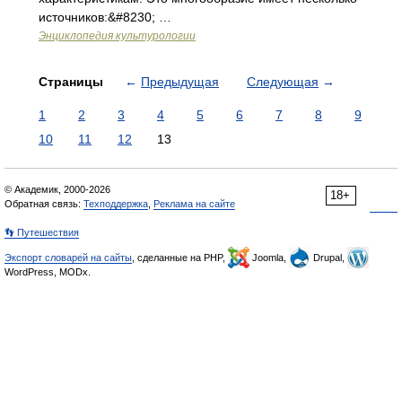
источников:&#8230; …
Энциклопедия культурологии
Страницы
←
Предыдущая
Следующая
→
1
2
3
4
5
6
7
8
9
10
11
12
13
© Академик, 2000-2026
18+
Обратная связь:
Техподдержка
,
Реклама на сайте
👣 Путешествия
Экспорт словарей на сайты
, сделанные на PHP,
Joomla,
Drupal,
WordPress, MODx.