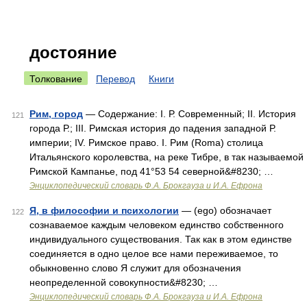
достояние
Толкование
Перевод
Книги
Рим, город
— Содержание: I. Р. Современный; II. История
121
города Р.; III. Римская история до падения западной Р.
империи; IV. Римское право. I. Рим (Roma) столица
Итальянского королевства, на реке Тибре, в так называемой
Римской Кампанье, под 41°53 54 северной&#8230; …
Энциклопедический словарь Ф.А. Брокгауза и И.А. Ефрона
Я, в философии и психологии
— (ego) обозначает
122
сознаваемое каждым человеком единство собственного
индивидуального существования. Так как в этом единстве
соединяется в одно целое все нами переживаемое, то
обыкновенно слово Я служит для обозначения
неопределенной совокупности&#8230; …
Энциклопедический словарь Ф.А. Брокгауза и И.А. Ефрона