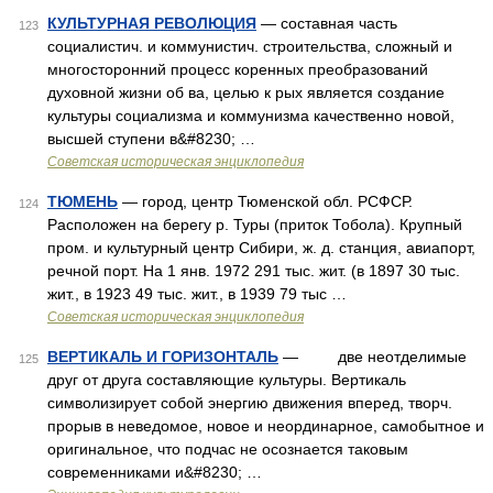
КУЛЬТУРНАЯ РЕВОЛЮЦИЯ
— составная часть
123
социалистич. и коммунистич. строительства, сложный и
многосторонний процесс коренных преобразований
духовной жизни об ва, целью к рых является создание
культуры социализма и коммунизма качественно новой,
высшей ступени в&#8230; …
Советская историческая энциклопедия
ТЮМЕНЬ
— город, центр Тюменской обл. РСФСР.
124
Расположен на берегу р. Туры (приток Тобола). Крупный
пром. и культурный центр Сибири, ж. д. станция, авиапорт,
речной порт. На 1 янв. 1972 291 тыс. жит. (в 1897 30 тыс.
жит., в 1923 49 тыс. жит., в 1939 79 тыс …
Советская историческая энциклопедия
ВЕРТИКАЛЬ И ГОРИЗОНТАЛЬ
— две неотделимые
125
друг от друга составляющие культуры. Вертикаль
символизирует собой энергию движения вперед, творч.
прорыв в неведомое, новое и неординарное, самобытное и
оригинальное, что подчас не осознается таковым
современниками и&#8230; …