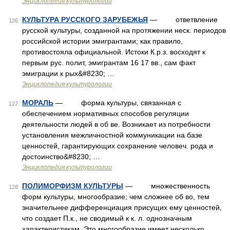
Энциклопедия культурологии
КУЛЬТУРА РУССКОГО ЗАРУБЕЖЬЯ
— ответвление
126
русской культуры, созданной на протяжении неск. периодов
российской истории эмигрантами; как правило,
противостояла официальной. Истоки К.р.з. восходят к
первым рус. полит, эмигрантам 16 17 вв., сам факт
эмиграции к рых&#8230; …
Энциклопедия культурологии
МОРАЛЬ
— форма культуры, связанная с
127
обеспечением нормативных способов регуляции
деятельности людей в об ве. Возникает из потребности
установления межличностной коммуникации на базе
ценностей, гарантирующих сохранение человеч. рода и
достоинство&#8230; …
Энциклопедия культурологии
ПОЛИМОРФИЗМ КУЛЬТУРЫ
— множественность
128
форм культуры, многообразие; чем сложнее об во, тем
значительнее дифференциация присущих ему ценностей,
что создает П.к., не сводимый к к. л. однозначным
характеристикам. Это многообразие имеет несколько