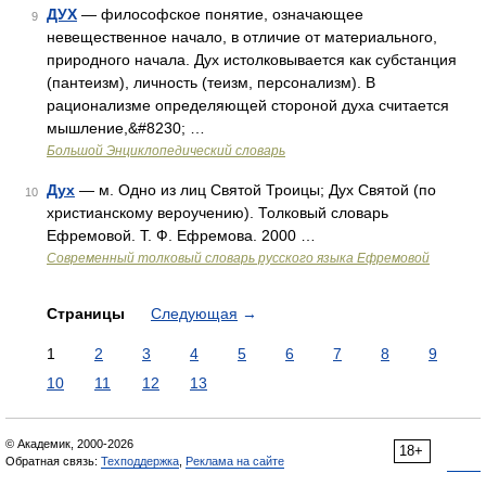
ДУХ
— философское понятие, означающее
9
невещественное начало, в отличие от материального,
природного начала. Дух истолковывается как субстанция
(пантеизм), личность (теизм, персонализм). В
рационализме определяющей стороной духа считается
мышление,&#8230; …
Большой Энциклопедический словарь
Дух
— м. Одно из лиц Святой Троицы; Дух Святой (по
10
христианскому вероучению). Толковый словарь
Ефремовой. Т. Ф. Ефремова. 2000 …
Современный толковый словарь русского языка Ефремовой
Страницы
Следующая
→
1
2
3
4
5
6
7
8
9
10
11
12
13
© Академик, 2000-2026
18+
Обратная связь:
Техподдержка
,
Реклама на сайте