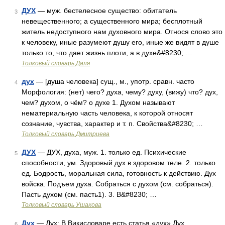
ДУХ
— муж. бестелесное существо: обитатель
3
невещественного; а существенного мира; бесплотный
житель недоступного нам духовного мира. Относя слово это
к человеку, иные разумеют душу его, иные же видят в душе
только то, что дает жизнь плоти, а в духе&#8230; …
Толковый словарь Даля
дух
— [душа человека] сущ., м., употр. сравн. часто
4
Морфология: (нет) чего? духа, чему? духу, (вижу) что? дух,
чем? духом, о чём? о духе 1. Духом называют
нематериальную часть человека, к которой относят
сознание, чувства, характер и т. п. Свойства&#8230; …
Толковый словарь Дмитриева
ДУХ
— ДУХ, духа, муж. 1. только ед. Психические
5
способности, ум. Здоровый дух в здоровом теле. 2. только
ед. Бодрость, моральная сила, готовность к действию. Дух
войска. Подъем духа. Собраться с духом (см. собраться).
Пасть духом (см. пасть1). 3. В&#8230; …
Толковый словарь Ушакова
Дух
— Дух: В Викисловаре есть статья «дух» Дух
6