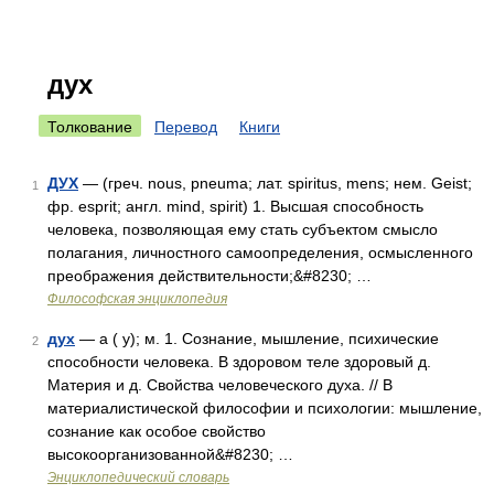
дух
Толкование
Перевод
Книги
ДУХ
— (греч. nous, pneuma; лат. spiritus, mens; нем. Geist;
1
фр. esprit; англ. mind, spirit) 1. Высшая способность
человека, позволяющая ему стать субъектом смысло
полагания, личностного самоопределения, осмысленного
преображения действительности;&#8230; …
Философская энциклопедия
дух
— а ( у); м. 1. Сознание, мышление, психические
2
способности человека. В здоровом теле здоровый д.
Материя и д. Свойства человеческого духа. // В
материалистической философии и психологии: мышление,
сознание как особое свойство
высокоорганизованной&#8230; …
Энциклопедический словарь