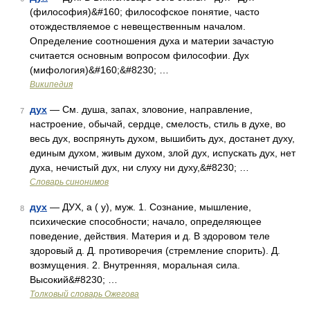
(философия)&#160; философское понятие, часто
отождествляемое с невещественным началом.
Определение соотношения духа и материи зачастую
считается основным вопросом философии. Дух
(мифология)&#160;&#8230; …
Википедия
дух
— См. душа, запах, зловоние, направление,
7
настроение, обычай, сердце, смелость, стиль в духе, во
весь дух, воспрянуть духом, вышибить дух, достанет духу,
единым духом, живым духом, злой дух, испускать дух, нет
духа, нечистый дух, ни слуху ни духу,&#8230; …
Словарь синонимов
дух
— ДУХ, а ( у), муж. 1. Сознание, мышление,
8
психические способности; начало, определяющее
поведение, действия. Материя и д. В здоровом теле
здоровый д. Д. противоречия (стремление спорить). Д.
возмущения. 2. Внутренняя, моральная сила.
Высокий&#8230; …
Толковый словарь Ожегова