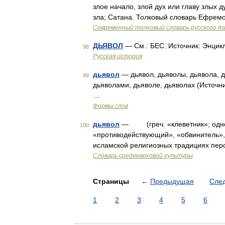
злое начало, злой дух или главу злых 
зла; Сатана. Толковый словарь Ефремо
Современный толковый словарь русского я
ДЬЯВОЛ
— См.: БЕС. Источник: Энцик
98
Русская история
дьявол
— дьявол, дьяволы, дьявола, д
99
дьяволами, дьяволе, дьяволах (Источн
…
Формы слов
дьявол
— (греч. «клеветник»; одно из
100
«противодействующий», «обвинитель», 
исламской религиозных традициях пер
Словарь средневековой культуры
Страницы
←
Предыдущая
Сле
1
2
3
4
5
6