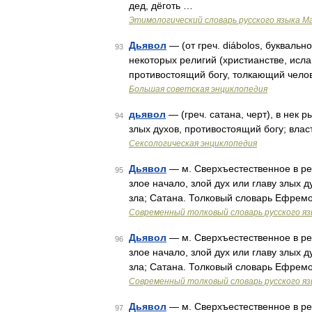
дед, дёготь …
Этимологический словарь русского языка М
Дьявол
— (от греч. diábolos, буквал
93
некоторых религий (христианстве, ислам
противостоящий богу, толкающий челов
Большая советская энциклопедия
дьявол
— (греч. сатана, черт), в нек р
94
злых духов, противостоящий богу; вла
Сексологическая энциклопедия
Дьявол
— м. Сверхъестественное в р
95
злое начало, злой дух или главу злых 
зла; Сатана. Толковый словарь Ефремо
Современный толковый словарь русского я
Дьявол
— м. Сверхъестественное в р
96
злое начало, злой дух или главу злых 
зла; Сатана. Толковый словарь Ефремо
Современный толковый словарь русского я
Дьявол
— м. Сверхъестественное в р
97