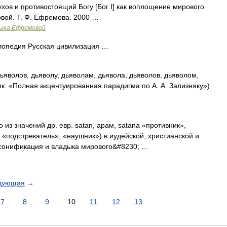
духов и противостоящий Богу [Бог I] как воплощение мирового
вой. Т. Ф. Ефремова. 2000 …
зыка Ефремовой
лопедия Русская цивилизация …
ьяволов, дьяволу, дьяволам, дьявола, дьяволов, дьяволом,
ик: «Полная акцентуированная парадигма по А. А. Зализняку»)
 значений др. евр. satan, арам, satana «противник»,
«подстрекатель», «наушник») в иудейской, христианской и
сонификация и владыка мирового&#8230; …
дующая
→
7
8
9
10
11
12
13