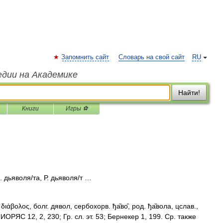
Запомнить сайт
Словарь на свой сайт
RU
едии на Академике
Найти!
Книги
Игры ⚽
. дьяволя/та, Р. дьяволя/т …
διάβολος, болг. дявол, сербохорв. ђа̏во̑, род. ђа̏вола, цслав.,
ИОРЯС 12, 2, 230; Гр. сл. эт. 53; Бернекер 1, 199. Ср. также