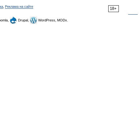
ка
,
Реклама на сайте
18+
omla,
Drupal,
WordPress, MODx.