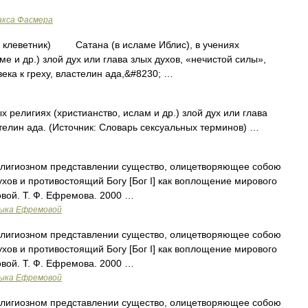
акса Фасмера
ьно клеветник) Сатана (в исламе Иблис), в учениях
е и др.) злой дух или глава злых духов, «нечистой силы»,
ека к греху, властелин ада,&#8230; …
ых религиях (христианство, ислам и др.) злой дух или глава
стелин ада. (Источник: Словарь сексуальных терминов) …
елигиозном представлении существо, олицетворяющее собою
духов и противостоящий Богу [Бог I] как воплощение мирового
вой. Т. Ф. Ефремова. 2000 …
зыка Ефремовой
елигиозном представлении существо, олицетворяющее собою
духов и противостоящий Богу [Бог I] как воплощение мирового
вой. Т. Ф. Ефремова. 2000 …
зыка Ефремовой
елигиозном представлении существо, олицетворяющее собою