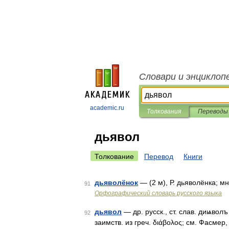
Словари и энциклоп
academic.ru
Толкования
Переводы
дьявол
Толкование
Перевод
Книги
дьяволёнок
— (2 м), Р. дьяволёнка; мн
91
Орфографический словарь русского языка
дьявол
— др. русск., ст. слав. диѩволъ 
92
заимств. из греч. διάβολος; см. Фасмер, 