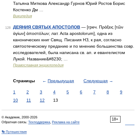
Татьяна Миткова Александр Гурнов Юрий Ростов Борис
Костенко Дм …
Википедия
ДЕЯНИЯ СВЯТЫХ АПОСТОЛОВ
— [греч. Πράξεις [τῶν
128
ἁγίων] ἀποστόλων; лат. Acta apostolorum], одна из
канонических книг Свящ. Писания НЗ, к рая, согласно
святоотеческому преданию и по мнению большинства совр.
исследователей, была написана св. ап. и евангелистом
Лукой. Название&#8230; …
Православная энциклопедия
Страницы
←
Предыдущая
Следующая
→
1
2
3
4
5
6
7
8
9
10
11
12
13
© Академик, 2000-2026
18+
Обратная связь:
Техподдержка
,
Реклама на сайте
👣 Путешествия