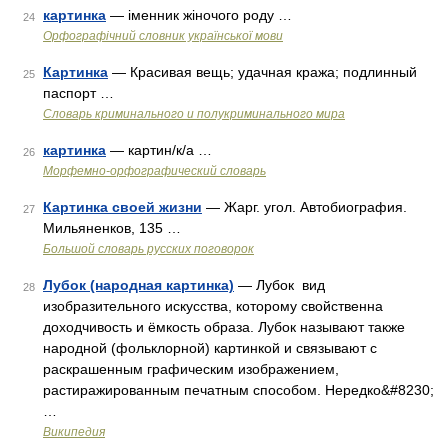
картинка
— іменник жіночого роду …
24
Орфографічний словник української мови
Картинка
— Красивая вещь; удачная кража; подлинный
25
паспорт …
Словарь криминального и полукриминального мира
картинка
— картин/к/а …
26
Морфемно-орфографический словарь
Картинка своей жизни
— Жарг. угол. Автобиография.
27
Мильяненков, 135 …
Большой словарь русских поговорок
Лубок (народная картинка)
— Лубок вид
28
изобразительного искусства, которому свойственна
доходчивость и ёмкость образа. Лубок называют также
народной (фольклорной) картинкой и связывают с
раскрашенным графическим изображением,
растиражированным печатным способом. Нередко&#8230;
…
Википедия