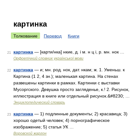
картинка
Толкование
Перевод
Книги
картинка
— [карти/нка] нкие, д. і м. н ц і, р. мн. нок …
21
Орфоепічний словник української мови
картинка
— и; мн. род. нок, дат. нкам; ж. 1. Уменьш. к
22
Картина (1 2, 4 зн.); маленькая картина. На стенах
развешены картинки в рамках. Картинки с выставки
Мусоргского. Девушка просто загляденье, к.! 2. Рисунок,
иллюстрация в книге или отдельный рисунок.&#8230; …
Энциклопедический словарь
картинка
— 1) подлинные документы; 2) красавица; 3)
23
хорошо одетый человек; 4) порнографическое
изображение; 5) статья УК …
Воровской жаргон