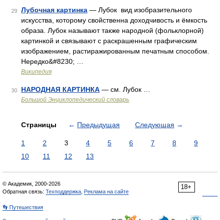
Лубочная картинка
— Лубок вид изобразительного
29
искусства, которому свойственна доходчивость и ёмкость
образа. Лубок называют также народной (фольклорной)
картинкой и связывают с раскрашенным графическим
изображением, растиражированным печатным способом.
Нередко&#8230; …
Википедия
НАРОДНАЯ КАРТИНКА
— см. Лубок …
30
Большой Энциклопедический словарь
Страницы
←
Предыдущая
Следующая
→
1
2
3
4
5
6
7
8
9
10
11
12
13
© Академик, 2000-2026
18+
Обратная связь:
Техподдержка
,
Реклама на сайте
👣 Путешествия