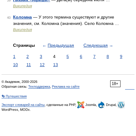
39
Википедия
Коломна
— У этого термина существуют и другие
40
значения, см. Коломна (значения). Село Коломна …
Википедия
Страницы
←
Предыдущая
Следующая
→
1
2
3
4
5
6
7
8
9
10
11
12
13
© Академик, 2000-2026
18+
Обратная связь:
Техподдержка
,
Реклама на сайте
👣 Путешествия
Экспорт словарей на сайты
, сделанные на PHP,
Joomla,
Drupal,
WordPress, MODx.