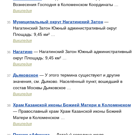
Вознесения Господня в Коломенском Координаты …
Википедия
Муниципальный округ Нагатинский Затон
—
35
Нагатинский Затон Южный административный округ
Площадь: 9,45 км² …
Википедия
Нагатино
— Нагатинский Затон Южный административный
36
округ Площадь: 9,45 км² …
Википедия
Дьяковское
— У этого термина существуют и другие
37
значения, см. Дьяково. Населённый пункт, вошедший в
состав Москвы Дьяковское …
Википедия
Храм Казанской иконы Божией Матери в Коломенском
38
— Православный храм Храм Казанской иконы Божией
Матери в Коломенском …
Википедия
Пикник «Афиши»
— Дата(ы) середина июля …