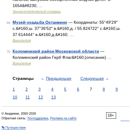
1654&#8230; …
Энциклопедический словарь
Музей-усадьба Останкино
— Координаты: 55°49′29″
69
с.&#160;ш. 37°36′52″ в.&#160;д. / 55.824722° с.&#160;ш.
37.614444° в.&#160;д.&#160; …
Википедия
Коломенский район Московской области
—
70
Коломенский район Герб Флаг&#160;(описание) …
Википедия
Страницы
←
Предыдущая
Следующая
→
1
2
3
4
5
6
7
8
9
10
11
12
13
© Академик, 2000-2026
18+
Обратная связь:
Техподдержка
,
Реклама на сайте
👣 Путешествия