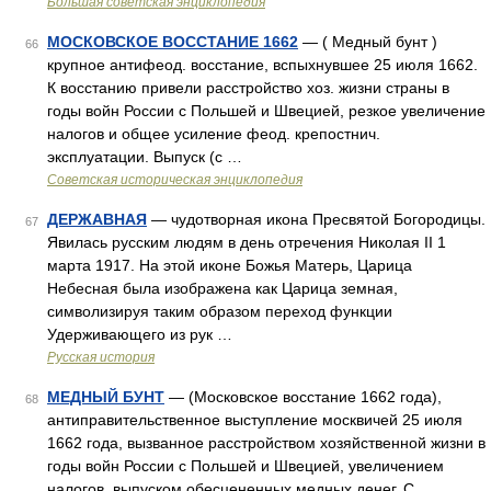
Большая советская энциклопедия
МОСКОВСКОЕ ВОССТАНИЕ 1662
— ( Медный бунт )
66
крупное антифеод. восстание, вспыхнувшее 25 июля 1662.
К восстанию привели расстройство хоз. жизни страны в
годы войн России с Польшей и Швецией, резкое увеличение
налогов и общее усиление феод. крепостнич.
эксплуатации. Выпуск (с …
Советская историческая энциклопедия
ДЕРЖАВНАЯ
— чудотворная икона Пресвятой Богородицы.
67
Явилась русским людям в день отречения Николая II 1
марта 1917. На этой иконе Божья Матерь, Царица
Небесная была изображена как Царица земная,
символизируя таким образом переход функции
Удерживающего из рук …
Русская история
МЕДНЫЙ БУНТ
— (Московское восстание 1662 года),
68
антиправительственное выступление москвичей 25 июля
1662 года, вызванное расстройством хозяйственной жизни в
годы войн России с Польшей и Швецией, увеличением
налогов, выпуском обесцененных медных денег. С