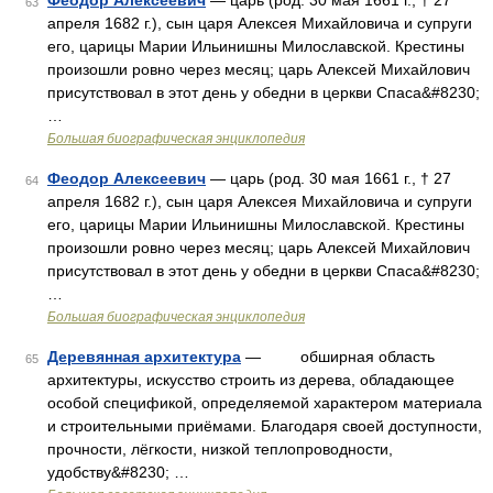
Феодор Алексеевич
— царь (род. 30 мая 1661 г., † 27
63
апреля 1682 г.), сын царя Алексея Михайловича и супруги
его, царицы Марии Ильинишны Милославской. Крестины
произошли ровно через месяц; царь Алексей Михайлович
присутствовал в этот день у обедни в церкви Спаса&#8230;
…
Большая биографическая энциклопедия
Феодор Алексеевич
— царь (род. 30 мая 1661 г., † 27
64
апреля 1682 г.), сын царя Алексея Михайловича и супруги
его, царицы Марии Ильинишны Милославской. Крестины
произошли ровно через месяц; царь Алексей Михайлович
присутствовал в этот день у обедни в церкви Спаса&#8230;
…
Большая биографическая энциклопедия
Деревянная архитектура
— обширная область
65
архитектуры, искусство строить из дерева, обладающее
особой спецификой, определяемой характером материала
и строительными приёмами. Благодаря своей доступности,
прочности, лёгкости, низкой теплопроводности,
удобству&#8230; …