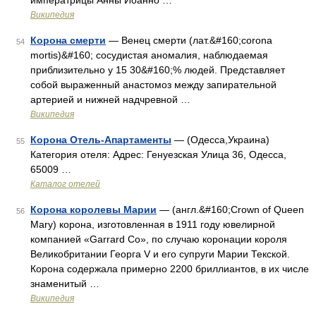
императрицы Анны Иоанно …
Википедия
Корона смерти
— Венец смерти (лат.&#160;corona
54
mortis)&#160; сосудистая аномалия, наблюдаемая
приблизительно у 15 30&#160;% людей. Представляет
собой выраженный анастомоз между запирательной
артерией и нижней надчревной …
Википедия
Корона Отель-Апартаменты
— (Одесса,Украина)
55
Категория отеля: Адрес: Генуезская Улица 36, Одесса,
65009 …
Каталог отелей
Корона королевы Марии
— (англ.&#160;Crown of Queen
56
Mary) корона, изготовленная в 1911 году ювелирной
компанией «Garrard Co», по случаю коронации короля
Великобритании Георга V и его супруги Марии Текской.
Корона содержала примерно 2200 бриллиантов, в их числе
знаменитый …
Википедия