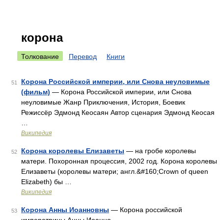
корона
Толкование
Перевод
Книги
Корона Российской империи, или Снова неуловимые
51
(фильм)
— Корона Российской империи, или Снова
неуловимые Жанр Приключения, История, Боевик
Режиссёр Эдмонд Кеосаян Автор сценария Эдмонд Кеосая
…
Википедия
Корона королевы Елизаветы
— на гробе королевы
52
матери. Похоронная процессия, 2002 год. Корона королевы
Елизаветы (королевы матери; англ.&#160;Crown of queen
Elizabeth) бы …
Википедия
Корона Анны Иоанновны
— Корона российской
53