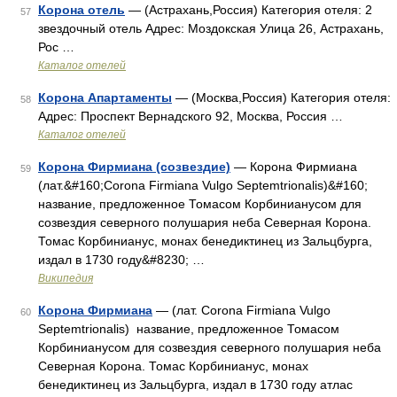
Корона отель
— (Астрахань,Россия) Категория отеля: 2
57
звездочный отель Адрес: Моздокская Улица 26, Астрахань,
Рос …
Каталог отелей
Корона Апартаменты
— (Москва,Россия) Категория отеля:
58
Адрес: Проспект Вернадского 92, Москва, Россия …
Каталог отелей
Корона Фирмиана (созвездие)
— Корона Фирмиана
59
(лат.&#160;Corona Firmiana Vulgo Septemtrionalis)&#160;
название, предложенное Томасом Корбинианусом для
созвездия северного полушария неба Северная Корона.
Томас Корбинианус, монах бенедиктинец из Зальцбурга,
издал в 1730 году&#8230; …
Википедия
Корона Фирмиана
— (лат. Corona Firmiana Vulgo
60
Septemtrionalis) название, предложенное Томасом
Корбинианусом для созвездия северного полушария неба
Северная Корона. Томас Корбинианус, монах
бенедиктинец из Зальцбурга, издал в 1730 году атлас