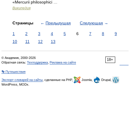
«Mercurii philosophici …
Википедия
Страницы
←
Предыдущая
Следующая
→
1
2
3
4
5
6
7
8
9
10
11
12
13
© Академик, 2000-2026
18+
Обратная связь:
Техподдержка
,
Реклама на сайте
👣 Путешествия
Экспорт словарей на сайты
, сделанные на PHP,
Joomla,
Drupal,
WordPress, MODx.