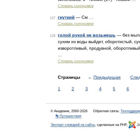
Словарь синонимов
гнуткий
— См …
127
Словарь синонимов
голой рукой не возьмешь
— без мыла 
128
сухим из воды выйдет, оборотистый, су
изворотливый, продувной, оборотливый,
…
Словарь синонимов
Страницы
←
Предыдущая
Сле
1
2
3
4
5
6
© Академик, 2000-2026
Обратная связь:
Техподдерж
👣 Путешествия
Экспорт словарей на сайты
, сделанные на PHP,
Jo