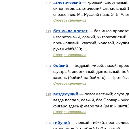
атлетический
— крепкий, спортивный,
122
синонимов. атлетический см. сильный 
справочник. М.: Русский язык. З. Е. Ал
Словарь синонимов
без мыла влезет
— без мыла пролезет,
123
изворотливый, ловкий, хитрожопистый,
пронырливый, хваткий, ходовой, охулки
руками&#8230; …
Словарь синонимов
бойкий
— Бодрый, живой, лихой, прово
124
шустрый, энергичный, деятельный. Бой 
камень (бойкий на бойкого). .. Прот. б
Словарь синонимов
вездесущий
— повсеместный; слуга дв
125
везде поспел, ловкий, бог Словарь рус
фигаро здесь фигаро там (разг. и шутл
Словарь синонимов
гибучий
— ловкий, гибкий, пронырливы
126
синонимов: 3 • гибкий (27) • ловкий …