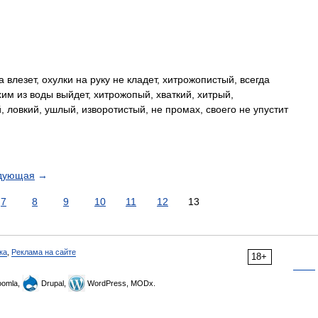
влезет, охулки на руку не кладет, хитрожопистый, всегда
хим из воды выйдет, хитрожопый, хваткий, хитрый,
 ловкий, ушлый, изворотистый, не промах, своего не упустит
дующая
→
7
8
9
10
11
12
13
ка
,
Реклама на сайте
18+
omla,
Drupal,
WordPress, MODx.