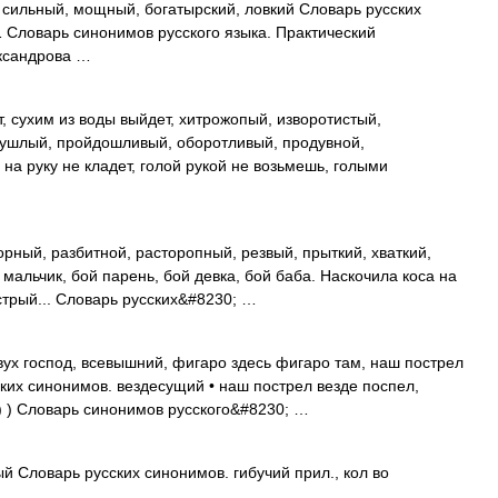
 сильный, мощный, богатырский, ловкий Словарь русских
1 Словарь синонимов русского языка. Практический
ександрова …
 сухим из воды выйдет, хитрожопый, изворотистый,
 ушлый, пройдошливый, оборотливый, продувной,
 на руку не кладет, голой рукой не возьмешь, голыми
рный, разбитной, расторопный, резвый, прыткий, хваткий,
мальчик, бой парень, бой девка, бой баба. Наскочила коса на
ыстрый... Словарь русских&#8230; …
ух господ, всевышний, фигаро здесь фигаро там, наш пострел
ских синонимов. вездесущий • наш пострел везде поспел,
.) ) Словарь синонимов русского&#8230; …
й Словарь русских синонимов. гибучий прил., кол во