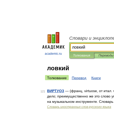
Словари и энциклоп
academic.ru
Толкования
Переводы
ловкий
Толкование
Перевод
Книги
ВИРТУОЗ
— (франц. virtuose, от итал.
121
дело; преимущественно же это слово 
на музыкальном инструменте. Словарь
Словарь иностранных слов русского языка