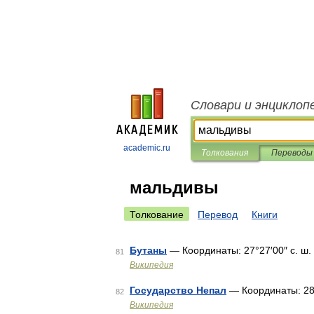
Словари и энциклоп
academic.ru
Толкования
Переводы
мальдивы
Толкование
Перевод
Книги
Бутаны
— Координаты: 27°27′00″ с. ш. 90
81
Википедия
Государство Непал
— Координаты: 28°1
82
Википедия