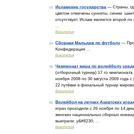
Исламские государства
— Страны, гд
83
цветом отмечены сунниты, синим шии
отсутствует. Ислам является второй по
…
Википедия
Сборная Мальдив по футболу
— Проз
84
Конфедерация …
Википедия
Чемпионат мира по волейболу сред
85
(отборочный турнир) 17 го чемпионата
ноября 2008 по 30 августа 2009 года 
22 путёвки в финальный турнир миров
Википедия
Волейбол на летних Азиатских игра
86
играх проходили с 26 ноября по 14 дек
женских национальных сборных команд
выиграли: у&#8230; …
Википедия