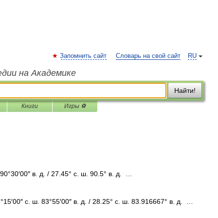
Запомнить сайт
Словарь на свой сайт
RU
едии на Академике
Найти!
Книги
Игры ⚽
°30′00″ в. д. / 27.45° с. ш. 90.5° в. д. …
5′00″ с. ш. 83°55′00″ в. д. / 28.25° с. ш. 83.916667° в. д. …