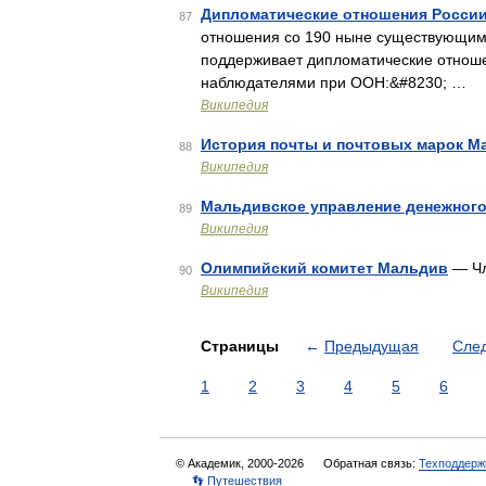
Дипломатические отношения Росси
87
отношения со 190 ныне существующими
поддерживает дипломатические отноше
наблюдателями при ООН:&#8230; …
Википедия
История почты и почтовых марок М
88
Википедия
Мальдивское управление денежног
89
Википедия
Олимпийский комитет Мальдив
— Чл
90
Википедия
Страницы
←
Предыдущая
Сле
1
2
3
4
5
6
© Академик, 2000-2026
Обратная связь:
Техподдерж
👣 Путешествия