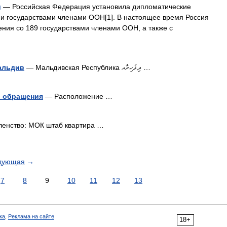
и
— Российская Федерация установила дипломатические
 государствами членами ООН[1]. В настоящее время Россия
ния со 189 государствами членами ООН, а также с
альдив
— Мальдивская Республика ދިވެހިރާއ …
о обращения
— Расположение …
енство: МОК штаб квартира …
дующая
→
7
8
9
10
11
12
13
ка
,
Реклама на сайте
18+