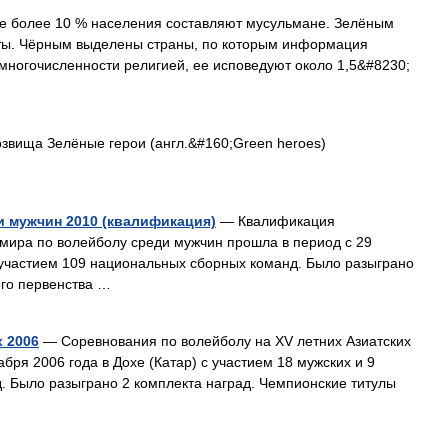
е более 10 % населения составляют мусульмане. Зелёным
ты. Чёрным выделены страны, по которым информация
 многочисленности религией, ее исповедуют около 1,5&#8230;
вища Зелёные герои (англ.&#160;Green heroes)
и мужчин 2010 (квалификация)
— Квалификация
 мира по волейболу среди мужчин прошла в период с 29
с участием 109 национальных сборных команд. Было разыграно
ого первенства …
х 2006
— Соревнования по волейболу на XV летних Азиатских
абря 2006 года в Дохе (Катар) с участием 18 мужских и 9
. Было разыграно 2 комплекта наград. Чемпионские титулы