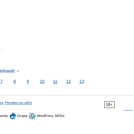
…
дующая
→
7
8
9
10
11
12
13
ка
,
Реклама на сайте
18+
omla,
Drupal,
WordPress, MODx.