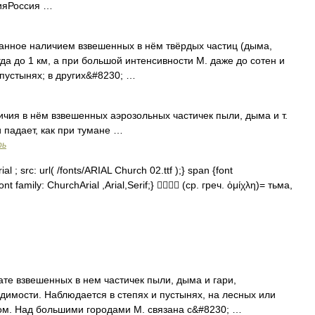
сияРоссия …
ое наличием взвешенных в нём твёрдых частиц (дыма,
гда до 1 км, а при большой интенсивности М. даже до сотен и
 пустынях; в других&#8230; …
чия в нём взвешенных аэрозольных частичек пыли, дыма и т.
 падает, как при тумане …
рь
l ; src: url( /fonts/ARIAL Church 02.ttf );} span {font
ont family: ChurchArial ,Arial,Serif;}  (ср. греч. ὀμίχλη)= тьма,
те взвешенных в нем частичек пыли, дыма и гари,
имости. Наблюдается в степях и пустынях, на лесных или
ом. Над большими городами М. связана с&#8230; …