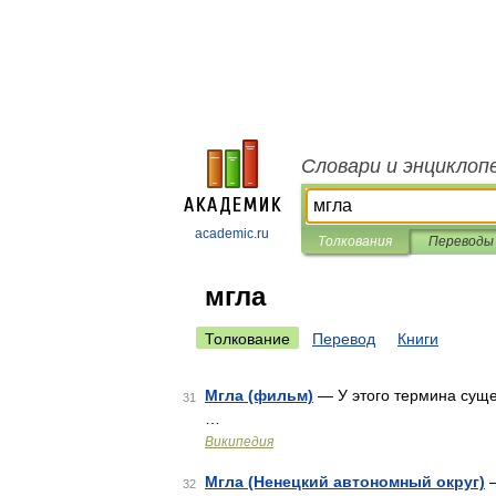
Словари и энциклоп
academic.ru
Толкования
Переводы
мгла
Толкование
Перевод
Книги
Мгла (фильм)
— У этого термина сущес
31
…
Википедия
Мгла (Ненецкий автономный округ)
—
32