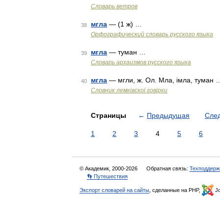
Словарь ветров
мгла
— (1 ж) …
38
Орфографический словарь русского языка
мгла
— туман …
39
Cловарь архаизмов русского языка
мгла
— мгли, ж. Ол. Мла, імла, туман 
40
Словник лемківскої говірки
Страницы
←
Предыдущая
Сле
1
2
3
4
5
6
© Академик, 2000-2026
Обратная связь:
Техподдерж
👣 Путешествия
Экспорт словарей на сайты
, сделанные на PHP,
Jo