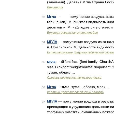
(значения). Деревня Мгла Страна Рос
Википедия
Мгла
— помутнение воздуха, вызванн
33
гари, пыли). М. снижает видимость ино
десятков м. М. наблюдается в степях и
Большая советская энциклопедия
МГЛА
— помутнение воздуха из за нали
34
п. При сильной М. дальность видимости
Естествознание. Энциклопедический слова
мгла
— @font face {font family: ChurchAria
35
size:17px;font weight:normal !important; f
туман, облако …
Словарь церковнославянского языка
Мгла
— тьма, туман, облако, мрак …
36
Краткий церковнославянский словарь
МГЛА
— помутнение воздуха в результа
37
приводящее к ухудшению дальности вид
торфяных участках, охваченных пожар