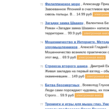
Филиппинское море
, Александр При
72
Завоеванное Японией в счастливое врем
сквозь пальцы. В… 14.99 руб
электронн
Загадки замка Шаакен
, Валентина Ба
73
Роман «Загадки замка Шаакен» написа
территории… 99.9 руб
электронная книг
Мошенничество в Интернете. Методы
74
злоумышленников
, Алексей Гладкий 
Мошенничество возникло практически о
этот вид… 69.9 руб
электронная книга
Стрекоза второго шанса
, Дмитрий Ем
75
Живая закладка на первый взгляд – об
окаменевшем… 149 руб
электронная кн
Битва бессмертных
, Всеволод Глухов
76
Люди сами порождают чудовищ, их пожир
Строго… 59.9 руб
электронная книга
Тренинги и игры для мышц глаз. Ун
77