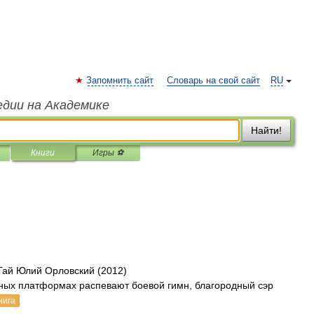
Запомнить сайт
Словарь на свой сайт
RU
едии на Академике
Найти!
Книги
Игры ⚽
Гай Юлий Орловский (2012)
ых платформах распевают боевой гимн, благородный сэр
нига