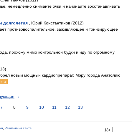
 Олег Панков (2011)
овье, немедленно снимайте очки и начинайте восстанавливать
и долголетия
, Юрий Константинов (2012)
вает противовоспалительное, заживляющее и тонизирующее
вода, прохожу мимо контрольной будки и иду по огромному
13)
обрел новый мощный кардиопрепарат. Мэру города Анатолию
нига
дующая
→
7
8
9
10
11
12
13
ка
,
Реклама на сайте
18+