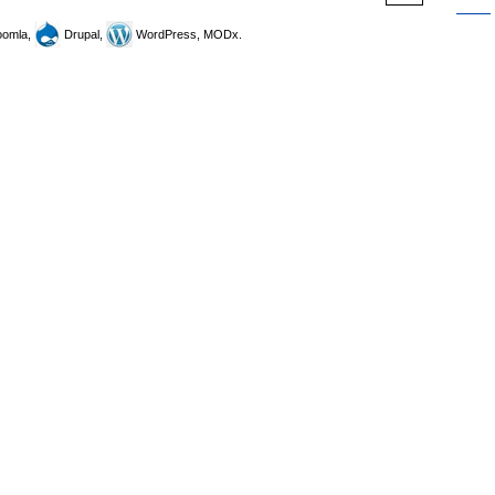
omla,
Drupal,
WordPress, MODx.