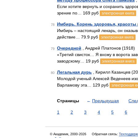
методу профессора Олега Панкова
,
Если хотите вернуть и сохранить здор
зрение по… 169 руб
электронная книга
Имбирь. Корень здоровья, красоты 
78
Имбирь – настоящий лекарь, он оказы
действие… 79.9 руб
электронная книга
Очередной
, Андрей Платонов (1918)
79
«Третий свисток… Я вхожу в ворота за
заводскому… 19 руб
электронная книга
Легальная дурь
, Кирилл Казанцев (20
80
Молодой ученый Алексей Веденеев из
Варламову эта… 129 руб
электронная к
Страницы
←
Предыдущая
Сле
1
2
3
4
5
6
© Академик, 2000-2026
Обратная связь:
Техподдерж