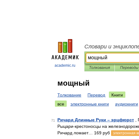
Словари и энциклоп
academic.ru
Толкования
Переводы
мощный
Толкование
Перевод
Книги
все
электронные книги
аудиокниги
Ричард Длинные Руки – эрцфюрст
, 
71
Рыцари-крестоносцы на железнодорожн
Ричард ломает… 169 руб
электронная к