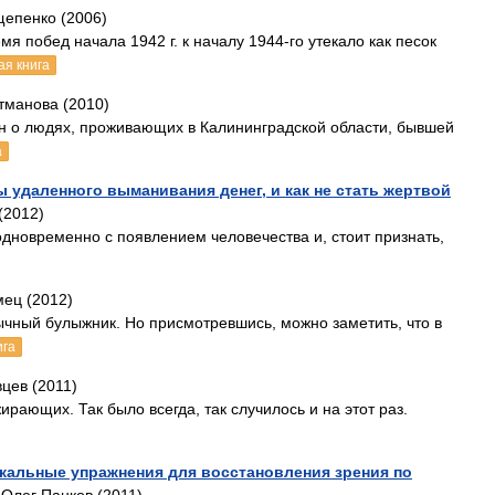
щепенко (2006)
я побед начала 1942 г. к началу 1944-го утекало как песок
ая книга
тманова (2010)
н о людях, проживающих в Калининградской области, бывшей
а
 удаленного выманивания денег, и как не стать жертвой
(2012)
дновременно с появлением человечества и, стоит признать,
ец (2012)
ычный булыжник. Но присмотревшись, можно заметить, что в
ига
цев (2011)
ающих. Так было всегда, так случилось и на этот раз.
икальные упражнения для восстановления зрения по