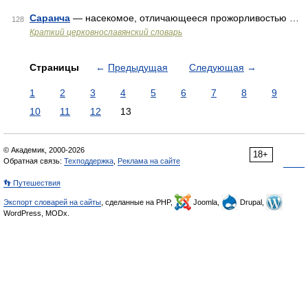
Саранча
— насекомое, отличающееся прожорливостью …
128
Краткий церковнославянский словарь
Страницы
←
Предыдущая
Следующая
→
1
2
3
4
5
6
7
8
9
10
11
12
13
© Академик, 2000-2026
18+
Обратная связь:
Техподдержка
,
Реклама на сайте
👣 Путешествия
Экспорт словарей на сайты
, сделанные на PHP,
Joomla,
Drupal,
WordPress, MODx.