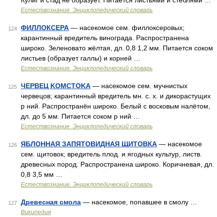
Кулиг и стад не образует. Питается листьями и стеблями …
Естествознание. Энциклопедический словарь
ФИЛЛОКСЕРА
— насекомое сем. филлоксеровых;
124
карантинный вредитель винограда. Распространена
широко. Зеленовато жёлтая, дл. 0,8 1,2 мм. Питается соком
листьев (образует галлы) и корней …
Естествознание. Энциклопедический словарь
ЧЕРВЕЦ KОMCTOKA
— насекомое сем. мучнистых
125
червецов; карантинный вредитель мн. с. х. и дикорастущих
р ний. Распространён широко. Белый с восковым налётом,
дл. до 5 мм. Питается соком р ний …
Естествознание. Энциклопедический словарь
ЯБЛОННАЯ ЗАПЯТОВИДНАЯ ЩИТОВКА
— насекомое
126
сем. щитовок; вредитель плод. и ягодных культур, листв.
древесных пород. Распространена широко. Коричневая, дл.
0,8 3,5 мм …
Естествознание. Энциклопедический словарь
Древесная смола
— насекомое, попавшее в смолу …
127
Википедия