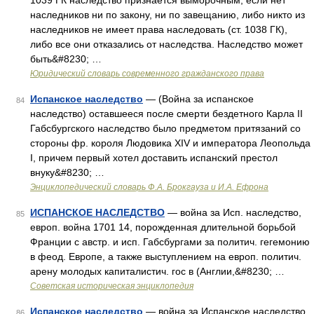
1039 ГК наследство признается выморочным, если нет
наследников ни по закону, ни по завещанию, либо никто из
наследников не имеет права наследовать (ст. 1038 ГК),
либо все они отказались от наследства. Наследство может
быть&#8230; …
Юридический словарь современного гражданского права
Испанское наследство
— (Война за испанское
84
наследство) оставшееся после смерти бездетного Карла II
Габсбургского наследство было предметом притязаний со
стороны фр. короля Людовика XIV и императора Леопольда
I, причем первый хотел доставить испанский престол
внуку&#8230; …
Энциклопедический словарь Ф.А. Брокгауза и И.А. Ефрона
ИСПАНСКОЕ НАСЛЕДСТВО
— война за Исп. наследство,
85
европ. война 1701 14, порожденная длительной борьбой
Франции с австр. и исп. Габсбургами за политич. гегемонию
в феод. Европе, а также выступлением на европ. политич.
арену молодых капиталистич. гос в (Англии,&#8230; …
Советская историческая энциклопедия
Испанское наследство
— война за Испанское наследство
86