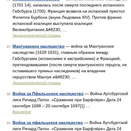
(1701 14), началась после смерти последнего испанского
Габсбурга (1700). Франция возвела на испанский престол
Филиппа Бурбона (внука Людовика XIV). Против франко
испанской коалиции выступила коалиция
Великобритании,&#8230; …
Энциклопедический словарь
Мантуанское наследство
— война за Мантуанское
87
наследство (1628 1631), главным образом между
Габсбургами (испанскими и австрийскими) и Францией,
претендовавшими (после смерти мантуанского герцога, не
оставившего прямых наследников) на владение
герцогством Мантуя и&#8230; …
Энциклопедический словарь
Война за Пфальцское наследство
— Война Аугсбургской
88
лиги Ричард Патон. «Сражение при Барфлёре» Дата 24
сентября 1688 – 20 сентября 1697[1] …
Википедия
Война за пфальцское наследство
— Война Аугсбургской
89
лиги Ричард Патон. «Сражение при Барфлёре» Дата 24