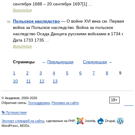
сентября 1688 – 20 сентября 1697[1] …
Википедия
Польское наследство
— О войне XVI века см. Первая
90
война за Польское наследство. Война за польское
наследство Осада Данцига русскими войсками в 1734 г.
Дата 1733 1735 …
Википедия
Страницы
←
Предыдущая
Следующая
→
1
2
3
4
5
6
7
8
9
10
11
12
13
© Академик, 2000-2026
18+
Обратная связь:
Техподдержка
,
Реклама на сайте
👣 Путешествия
Экспорт словарей на сайты
, сделанные на PHP,
Joomla,
Drupal,
WordPress, MODx.