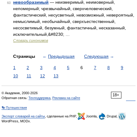
невообразимый
— неизмеримый, неимоверный,
60
непомерный; чрезвычайный, сверхчеловеческий,
фантастический, несусветный, невозможный, невероятный,
немыслимый, необычайный, сверхъестественный,
несосветимый, безумный, фантастичный, несказанный,
исключительный,&#8230; …
Словарь синонимов
Страницы
←
Предыдущая
Следующая
→
1
2
3
4
5
6
7
8
9
10
11
12
13
© Академик, 2000-2026
18+
Обратная связь:
Техподдержка
,
Реклама на сайте
👣 Путешествия
Экспорт словарей на сайты
, сделанные на PHP,
Joomla,
Drupal,
WordPress, MODx.