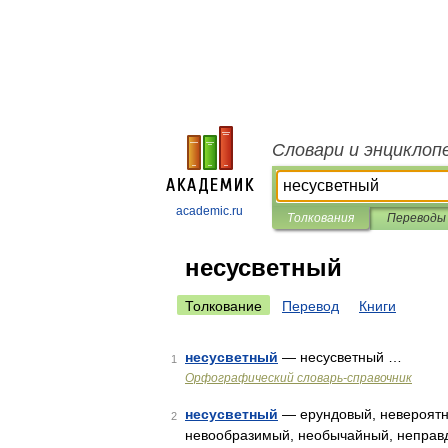
Словари и энциклоп
academic.ru
Толкования
Переводы
несусветный
Толкование
Перевод
Книги
несусветный
— несусветный …
1
Орфографический словарь-справочник
несусветный
— ерундовый, невероятн
2
невообразимый, необычайный, неправд