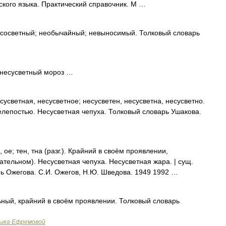
кого языка. Практический справочник. М …
светный; необычайный; невыносимый. Толковый словарь
 несусветный мороз …
ветная, несусветное; несусветен, несусветна, несусветно.
елепостью. Несусветная чепуха. Толковый словарь Ушакова.
; тен, тна (разг.). Крайний в своём проявлении,
тельном). Несусветная чепуха. Несусветная жара. | сущ.
рь Ожегова. С.И. Ожегов, Н.Ю. Шведова. 1949 1992 …
ьный, крайний в своём проявлении. Толковый словарь
зыка Ефремовой