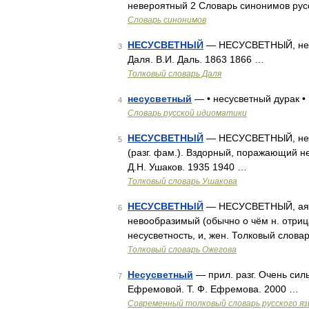
невероятный 2 Словарь синонимов русс
Словарь синонимов
НЕСУСВЕТНЫЙ
— НЕСУСВЕТНЫЙ, несо
3
Даля. В.И. Даль. 1863 1866 …
Толковый словарь Даля
несусветный
— • несусветный дурак •
4
Словарь русской идиоматики
НЕСУСВЕТНЫЙ
— НЕСУСВЕТНЫЙ, несус
5
(разг. фам.). Вздорный, поражающий н
Д.Н. Ушаков. 1935 1940 …
Толковый словарь Ушакова
НЕСУСВЕТНЫЙ
— НЕСУСВЕТНЫЙ, ая, ое
6
невообразимый (обычно о чём н. отрица
несусветность, и, жен. Толковый слова
Толковый словарь Ожегова
Несусветный
— прил. разг. Очень сил
7
Ефремовой. Т. Ф. Ефремова. 2000 …
Современный толковый словарь русского я