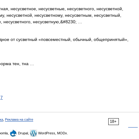
ная, несусветное, несусветные, несусветного, несусветной,
му, несусветной, несусветному, несусветным, несусветный,
е, несусветного, несусветную,&#8230; …
дное от сусветный «повсеместный, обычный, общепринятый»,
форма тен, тна …
7
ка
,
Реклама на сайте
18+
omla,
Drupal,
WordPress, MODx.