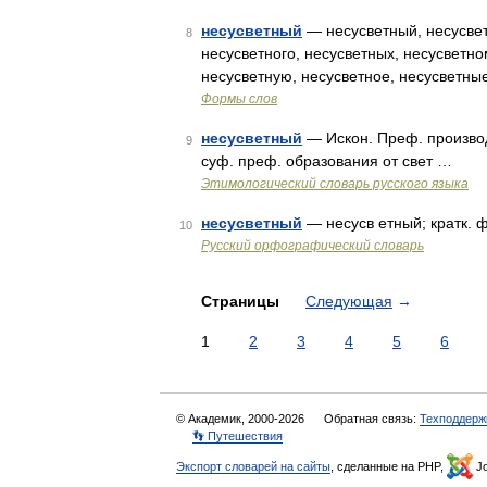
несусветный
— несусветный, несусвет
8
несусветного, несусветных, несусветно
несусветную, несусветное, несусветны
Формы слов
несусветный
— Искон. Преф. произво
9
суф. преф. образования от свет …
Этимологический словарь русского языка
несусветный
— несусв етный; кратк. 
10
Русский орфографический словарь
Страницы
Следующая
→
1
2
3
4
5
6
© Академик, 2000-2026
Обратная связь:
Техподдерж
👣 Путешествия
Экспорт словарей на сайты
, сделанные на PHP,
Jo