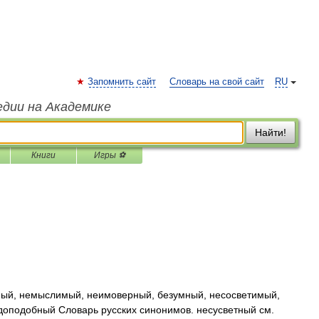
Запомнить сайт
Словарь на свой сайт
RU
едии на Академике
Найти!
Книги
Игры ⚽
ый, немыслимый, неимоверный, безумный, несосветимый,
оподобный Словарь русских синонимов. несусветный см.