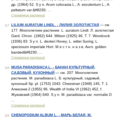
др. (1964) 52. S у n. Arum colocasia L.; A. esculentum L.; A.
peltatum var.&#8230; …
Справочник растений
LILIUM AURATUM LINDL. - ЛИЛИЯ ЗОЛОТИСТАЯ
— см.
117
177. Многолетнее растение. L. auratum Lindl. Л. золотистая
Gard. Chron. (1862) 644. Wilson (1925) 46, T. 7. Woodcock
(1936) 83. S y n. L. dexteri Hovey; L. wittei Suring; L.
speciosum imperiale Hort. М е с т н. н а з в. Англ. golden
banded&#8230; …
Справочник растений
MUSA PARADISIACA L. - БАНАН КУЛЬТУРНЫЙ,
118
САДОВЫЙ, КУХОННЫЙ
— см. 207. Многолетнее
растение. М. paradisiaca L. Б. культурный, садовый,
кухонный Sp. pl. (1753) 1043. Cheesinan (1948) 145, Т. 1.
Алексеев 2 (1955) 96. Wealth of India VI (1962) 452, f.
Жуковский (1964) 640. S у n. М. paradisiaca var. normalis О
…
Справочник растений
CHENOPODIUM ALBUM L. - МАРЬ БЕЛАЯ, М.
119