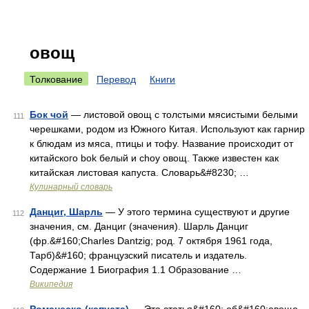
овощ
Толкование
Перевод
Книги
Бок чой
— листовой овощ с толстыми мясистыми белыми
111
черешками, родом из Южного Китая. Используют как гарнир
к блюдам из мяса, птицы и тофу. Название происходит от
китайского bok белый и choy овощ. Также известен как
китайская листовая капуста. Словарь&#8230; …
Кулинарный словарь
Данциг, Шарль
— У этого термина существуют и другие
112
значения, см. Данциг (значения). Шарль Данциг
(фр.&#160;Charles Dantzig; род. 7 октября 1961 года,
Тарб)&#160; французский писатель и издатель.
Содержание 1 Биография 1.1 Образование …
Википедия