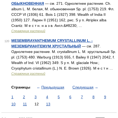
ОБЫКНОВЕННАЯ
— см. 271. Однолетнее растение. Ch.
album L. М. белая, М. обыкновенная Sp. pl. (1753) 219. Фл.
СССР VI (1936) 61. Bois 1 (1927) 398. Wealth of India II
(1950) 127. Ларин II (1951) 162, рис. S y n. Atriplex alba
Crantz. М е с т н. н а з в. Англ.&#8230; …
Справочник растений
MESEMBRAYANTHEMUM CRYSTALLINUM L. -
120
МЕЗЕМБРИАНТЕМУМ ХРУСТАЛЬНЫЙ
— см. 287.
Однолетнее растение. М. crystallinum L. М. хрустальный Sp.
pl. (1753) 480. Warburg (1913) 555, f. Bailey II (1947) 2042, f.
Wealth of Ind. VI (1962) 349. S у n. M. glaciale How.;
Cryophytum cristallinum (L.) N. E. Brown (1926). М е с т н …
Справочник растений
Страницы
←
Предыдущая
Следующая
→
1
2
3
4
5
6
7
8
9
10
11
12
13