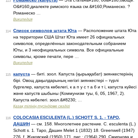
Романеско (капуста)
— Эта статья&#160; об&#160;овоще.
113
О&#160;диалекте римского языка см.&#160;Романеско. ?
Романеско …
Википедия
Список символов штата Юта
— Расположение штата Юта
114
на территории США Штат Юта имеет 26 официальных
символов, определённых законодательным собранием
Юты, и 3 неофициальных символа. Все официальные
символы, кроме печати, пере …
Википедия
капуста
— биті. зоол. Капуста (қырыққабат) зиянкестерінің
115
бірі. Овощ дақылдарының негізгі зиянкестері – түрлі
бүргелер, капуста көбелегі, к а п у с т а б и т і, капуста күйесі
және капуств шыбыны (Коммунизм туы, 6, 05, 1967, 2).
Капуста көбелегі. зоол.&#8230; …
Қазақ тілінің түсіндірме сөздігі
COLOCASIA ESCULENTA (L.) SCHOTT S. 1. - ТАРО,
116
ДАШИН
— см. 158. Многолетнее растение. С. esculenta (L.)
Schott s. 1. Таро, Дашин Melet 1 (1832) 18. Greenwell (1947)
276, f. Жуковский (1950) 171, рис.; (1964) 290. Смирнова и