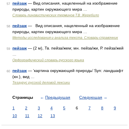
пейзаж
— Вид описания, нацеленный на изображение
57
природы, картин окружающего мира …
Словарь лингвистических терминов Т.В. Жеребило
пейзаж
— Вид описания, нацеленный на изображение
58
природы, картин окружающего мира …
Методы исследования и анализа текста. Словарь-справочник
пейзаж
— (2 м), Тв. пейза/жем; мн. пейза/жи, Р. пейза/жей
59
…
Орфографический словарь русского языка
пейзаж
— ‘картина окружающей природы’ Syn: ландшафт
60
(кн.), вид …
Тезаурус русской деловой лексики
Страницы
←
Предыдущая
Следующая
→
1
2
3
4
5
6
7
8
9
10
11
12
13