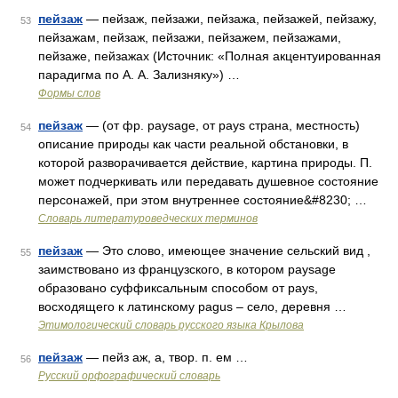
пейзаж
— пейзаж, пейзажи, пейзажа, пейзажей, пейзажу,
53
пейзажам, пейзаж, пейзажи, пейзажем, пейзажами,
пейзаже, пейзажах (Источник: «Полная акцентуированная
парадигма по А. А. Зализняку») …
Формы слов
пейзаж
— (от фр. paysage, от pays страна, местность)
54
описание природы как части реальной обстановки, в
которой разворачивается действие, картина природы. П.
может подчеркивать или передавать душевное состояние
персонажей, при этом внутреннее состояние&#8230; …
Словарь литературоведческих терминов
пейзаж
— Это слово, имеющее значение сельский вид ,
55
заимствовано из французского, в котором paysage
образовано суффиксальным способом от pays,
восходящего к латинскому pagus – село, деревня …
Этимологический словарь русского языка Крылова
пейзаж
— пейз аж, а, твор. п. ем …
56
Русский орфографический словарь