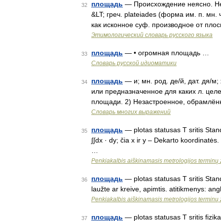
площадь
— Происхождение неясно. Неко
32
&LT; греч. plateiades (форма им. п. мн. 
как исконное суф. производное от плос
Этимологический словарь русского языка
площадь
— • огромная площадь …
33
Словарь русской идиоматики
площадь
— и; мн. род. де/й, дат. дя/м
34
или предназначенное для каких л. цел
площади. 2) Незастроенное, обрамлён
Словарь многих выражений
площадь
— plotas statusas T sritis Stand
35
∫∫dx · dy; čia x ir y – Dekarto koordinatės
…
Penkiakalbis aiškinamasis metrologijos terminų
площадь
— plotas statusas T sritis Stand
36
laužte ar kreive, apimtis. atitikmenys: ang
Penkiakalbis aiškinamasis metrologijos terminų
площадь
— plotas statusas T sritis fizik
37