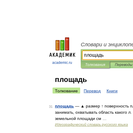
Словари и энциклоп
academic.ru
Толкования
Переводы
площадь
Толкование
Перевод
Книги
площадь
— ▲ размер ↑ поверхность п
31
занимать, охватывать область какого л
земельной площади см …
Идеографический словарь русского языка