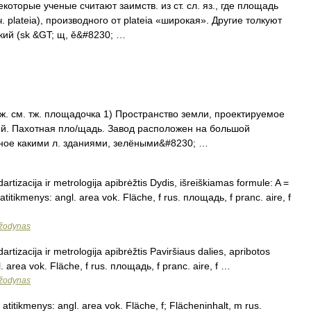
торые ученые считают заимств. из ст. сл. яз., где площадь
ч. plateia), производного от plateia «широкая». Другие толкуют
кий (sk &GT; щ, ě&#8230; …
; ж. см. тж. площадочка 1) Пространство земли, проектируемое
ей. Пахотная пло/щадь. Завод расположен на большой
ное какими л. зданиями, зелёными&#8230; …
artizacija ir metrologija apibrėžtis Dydis, išreiškiamas formule: A =
. atitikmenys: angl. area vok. Fläche, f rus. площадь, f pranc. aire, f
 žodynas
artizacija ir metrologija apibrėžtis Paviršiaus dalies, apribotos
l. area vok. Fläche, f rus. площадь, f pranc. aire, f …
 žodynas
a atitikmenys: angl. area vok. Fläche, f; Flächeninhalt, m rus.