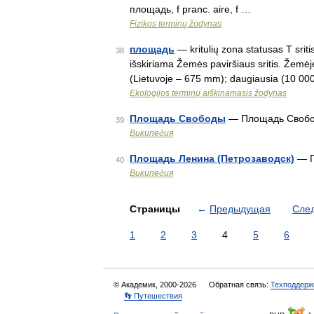
площадь, f pranc. aire, f …
Fizikos terminų žodynas
площадь
— kritulių zona statusas T sritis
38
išskiriama Žemės paviršiaus sritis. Žemėj
(Lietuvoje – 675 mm); daugiausia (10 
Ekologijos terminų aiškinamasis žodynas
Площадь Свободы
— Площадь Свобод
39
Википедия
Площадь Ленина (Петрозаводск)
— П
40
Википедия
Страницы
←
Предыдущая
Сле
1
2
3
4
5
6
© Академик, 2000-2026
Обратная связь:
Техподдерж
👣 Путешествия