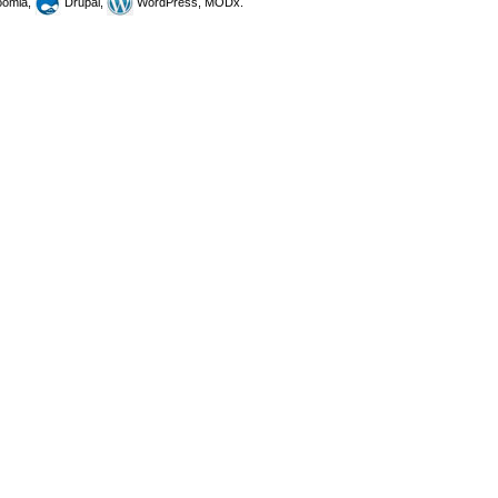
omla,
Drupal,
WordPress, MODx.