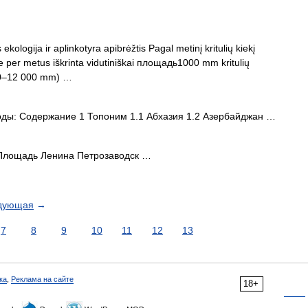
 ekologija ir aplinkotyra apibrėžtis Pagal metinį kritulių kiekį
e per metus iškrinta vidutiniškai площадь1000 mm kritulių
000–12 000 mm) …
ы: Содержание 1 Топоним 1.1 Абхазия 1.2 Азербайджан …
лощадь Ленина Петрозаводск …
дующая
→
7
8
9
10
11
12
13
ка
,
Реклама на сайте
18+