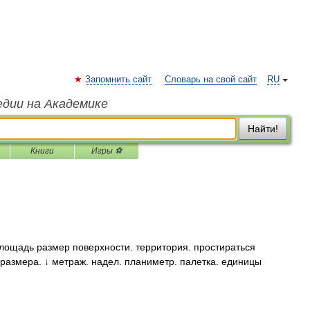
Запомнить сайт
Словарь на свой сайт
RU
едии на Академике
Найти!
Книги
Игры ⚽
лощадь размер поверхности. территория. простираться
. размера. ↓ метраж. надел. планиметр. палетка. единицы