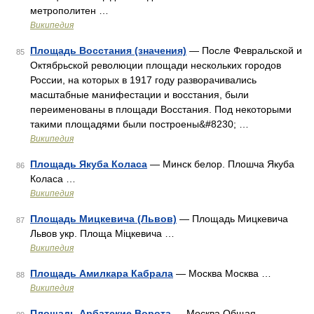
метрополитен …
Википедия
Площадь Восстания (значения)
— После Февральской и
85
Октябрьской революции площади нескольких городов
России, на которых в 1917 году разворачивались
масштабные манифестации и восстания, были
переименованы в площади Восстания. Под некоторыми
такими площадями были построены&#8230; …
Википедия
Площадь Якуба Коласа
— Минск белор. Плошча Якуба
86
Коласа …
Википедия
Площадь Мицкевича (Львов)
— Площадь Мицкевича
87
Львов укр. Площа Міцкевича …
Википедия
Площадь Амилкара Кабрала
— Москва Москва …
88
Википедия
Площадь Арбатские Ворота
— Москва Общая