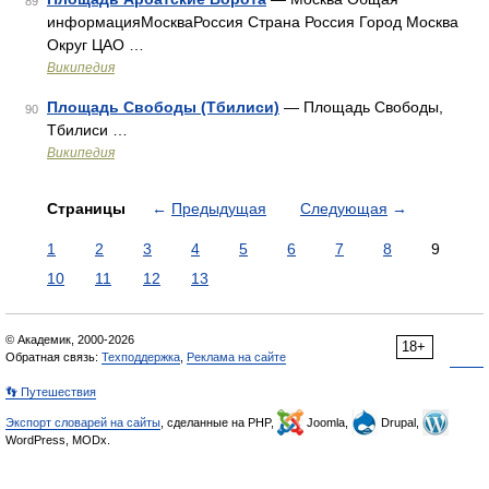
89
информацияМоскваРоссия Страна Россия Город Москва
Округ ЦАО …
Википедия
Площадь Свободы (Тбилиси)
— Площадь Свободы,
90
Тбилиси …
Википедия
Страницы
←
Предыдущая
Следующая
→
1
2
3
4
5
6
7
8
9
10
11
12
13
© Академик, 2000-2026
18+
Обратная связь:
Техподдержка
,
Реклама на сайте
👣 Путешествия
Экспорт словарей на сайты
, сделанные на PHP,
Joomla,
Drupal,
WordPress, MODx.