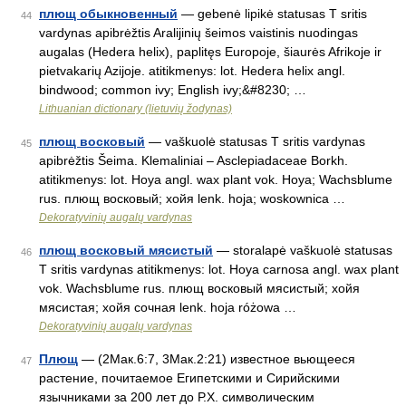
плющ обыкновенный
— gebenė lipikė statusas T sritis
44
vardynas apibrėžtis Aralijinių šeimos vaistinis nuodingas
augalas (Hedera helix), paplitęs Europoje, šiaurės Afrikoje ir
pietvakarių Azijoje. atitikmenys: lot. Hedera helix angl.
bindwood; common ivy; English ivy;&#8230; …
Lithuanian dictionary (lietuvių žodynas)
плющ восковый
— vaškuolė statusas T sritis vardynas
45
apibrėžtis Šeima. Klemaliniai – Asclepiadaceae Borkh.
atitikmenys: lot. Hoya angl. wax plant vok. Hoya; Wachsblume
rus. плющ восковый; хойя lenk. hoja; woskownica …
Dekoratyvinių augalų vardynas
плющ восковый мясистый
— storalapė vaškuolė statusas
46
T sritis vardynas atitikmenys: lot. Hoya carnosa angl. wax plant
vok. Wachsblume rus. плющ восковый мясистый; хойя
мясистая; хойя сочная lenk. hoja różowa …
Dekoratyvinių augalų vardynas
Плющ
— (2Мак.6:7, 3Мак.2:21) известное вьющееся
47
растение, почитаемое Египетскими и Сирийскими
язычниками за 200 лет до Р.Х. символическим