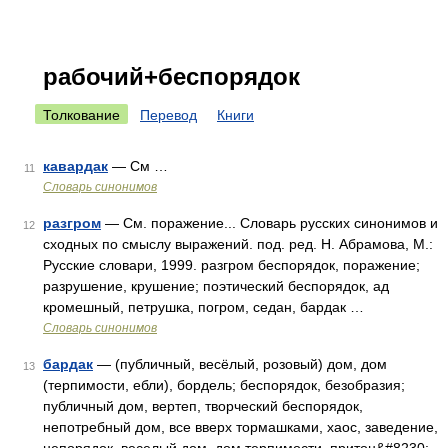
рабочий+беспорядок
Толкование
Перевод
Книги
кавардак
— См …
11
Словарь синонимов
разгром
— См. поражение... Словарь русских синонимов и
12
сходных по смыслу выражений. под. ред. Н. Абрамова, М.:
Русские словари, 1999. разгром беспорядок, поражение;
разрушение, крушение; поэтический беспорядок, ад
кромешный, петрушка, погром, седан, бардак …
Словарь синонимов
бардак
— (публичный, весёлый, розовый) дом, дом
13
(терпимости, ебли), бордель; беспорядок, безобразия;
публичный дом, вертеп, творческий беспорядок,
непотребный дом, все вверх тормашками, хаос, заведение,