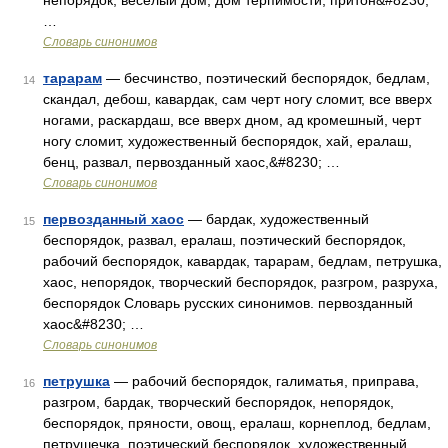
непорядок, веселый дом, дом терпимости, притон&#8230;
…
Словарь синонимов
тарарам
— бесчинство, поэтический беспорядок, бедлам,
14
скандал, дебош, кавардак, сам черт ногу сломит, все вверх
ногами, раскардаш, все вверх дном, ад кромешный, черт
ногу сломит, художественный беспорядок, хай, ералаш,
бенц, развал, первозданный хаос,&#8230; …
Словарь синонимов
первозданный хаос
— бардак, художественный
15
беспорядок, развал, ералаш, поэтический беспорядок,
рабочий беспорядок, кавардак, тарарам, бедлам, петрушка,
хаос, непорядок, творческий беспорядок, разгром, разруха,
беспорядок Словарь русских синонимов. первозданный
хаос&#8230; …
Словарь синонимов
петрушка
— рабочий беспорядок, галиматья, приправа,
16
разгром, бардак, творческий беспорядок, непорядок,
беспорядок, пряности, овощ, ералаш, корнеплод, бедлам,
петрушечка, поэтический беспорядок, художественный