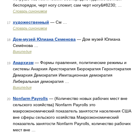
беспорядок, черт ногу сломит, сам черт ногу&#8230; …
Словарь синонимов
художественный
— См …
17
Словарь синонимов
Дом-музей Юлиана Семенова
— Дом музей Юлиана
18
Семёнова …
Википедия
Анархизм
— Формы правления, политические режимы и
19
системы Анархия Аристократия Бюрократия Геронтократия
Демархия Демократия Имитационная демократия
Либеральная демократия …
Википедия
Nonfarm Payrolls
— (Количество новых рабочих мест вне
20
сельского хозяйства) Nonfarm Payrolls это
макроэкономический показатель занятости населения США
вне сферы сельского хозяйства Макроэкономический
показатель занятости Nonfarm Payrolls, количество рабочих
мест вне …