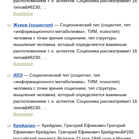
расположением т. н. аспектов. Соционика рассматривает 16
типов&#8230; …
Википедия
Жуков (социотип)
— Соционический тип (социотип, тип
56
«информационного метаболизма», ТИМ, психотип)
человека с точки зрения соционики, тип структуры
мышления человека, который определяется взаимным
расположением т. н. аспектов. Соционика рассматривает 16
типов&#8230; …
Википедия
ИЛЭ
— Соционический тип (социотип, тип
57
«информационного метаболизма», ТИМ, психотип)
человека с точки зрения соционики, тип структуры
мышления человека, который определяется взаимным
расположением т. н. аспектов. Соционика рассматривает 16
типов&#8230; …
Википедия
Крейдлин
— Крейдлин, Григорий Ефимович Григорий
58
Ефимович Крейдлин. Григорий Ефимович Крейдлин&#160;
российский лингвист. Родился 22 мая 1946 года в Москве.