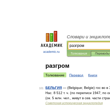
Словари и энциклоп
academic.ru
Толкования
Переводы
разгром
Толкование
Перевод
Книги
БЕЛЬГИЯ
— (Belgique; Belgie) гос во 
101
Нас. 8 512 т. ч. (по переписи 1947; по 
(ок. 5 млн. чел., живут в сев. части ст
Советская историческая энциклопедия