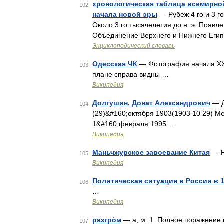
хронологическая таблица всемирно
102
начала новой эры
— Рубеж 4 го и 3 го
Около 3 го тысячелетия до н. э. Появл
Объединение Верхнего и Нижнего Еги
Энциклопедический словарь
Одесская ЧК
— Фотография начала XX 
103
плане справа видны …
Википедия
Долгушин, Донат Александрович
— Д
104
(29)&#160;октября 1903(1903 10 29) М
1&#160;февраля 1995 …
Википедия
Маньчжурское завоевание Китая
— Р
105
Википедия
Политическая ситуация в России в 
106
…
Википедия
разгро́м
— а, м. 1. Полное поражение к
107