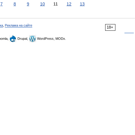
7
8
9
10
11
12
13
ка
,
Реклама на сайте
18+
omla,
Drupal,
WordPress, MODx.