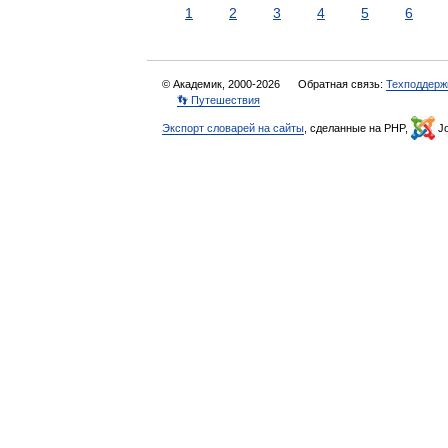
1
2
3
4
5
6
© Академик, 2000-2026
Обратная связь:
Техподдерж
👣 Путешествия
Экспорт словарей на сайты
, сделанные на PHP,
Jo