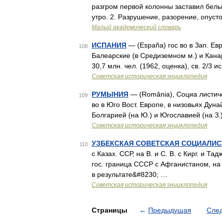
разгром первой колонны заставил белы
утро. 2. Разрушение, разорение, опус
Малый академический словарь
ИСПАНИЯ
— (España) гос во в Зап. Ев
108
Балеарские (в Средиземном м.) и Канарс
30,7 млн. чел. (1962, оценка), св. 2/3
Советская историческая энциклопедия
РУМЫНИЯ
— (România), Социа листиче
109
во в Юго Вост. Европе, в низовьях Дунай
Болгарией (на Ю.) и Югославией (на З.
Советская историческая энциклопедия
УЗБЕКСКАЯ СОВЕТСКАЯ СОЦИАЛИС
110
с Казах. ССР, на В. и С. В. с Кирг. и Т
гос. граница СССР с Афганистаном, на 
в результате&#8230; …
Советская историческая энциклопедия
Страницы
←
Предыдущая
Сле