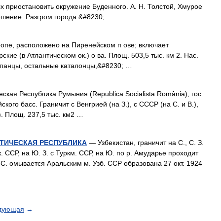
х приостановить окружение Буденного. А. Н. Толстой, Хмурое
тошение. Разгром города.&#8230; …
ропе, расположено на Пиренейском п ове; включает
кие (в Атлантическом ок.) о ва. Площ. 503,5 тыс. км 2. Нас.
 испанцы, остальные каталонцы,&#8230; …
ская Республика Румыния (Republica Socialista România), гос
ского басс. Граничит с Венгрией (на З.), с СССР (на С. и В.),
). Площ. 237,5 тыс. км2 …
ТИЧЕСКАЯ РЕСПУБЛИКА
— Узбекистан, граничит на С., С. З.
адж. ССР, на Ю. З. с Туркм. ССР, на Ю. по р. Амударье проходит
С. омывается Аральским м. Узб. ССР образована 27 окт. 1924
дующая
→