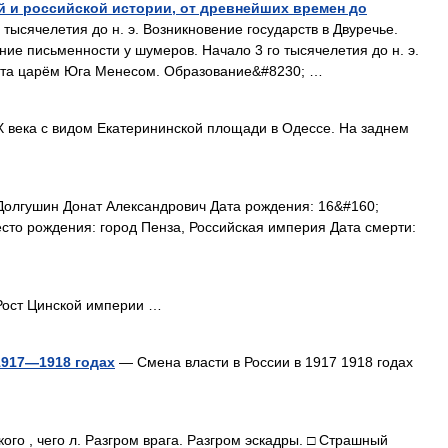
й и российской истории, от древнейших времен до
 тысячелетия до н. э. Возникновение государств в Двуречье.
ение письменности у шумеров. Начало 3 го тысячелетия до н. э.
пта царём Юга Менесом. Образование&#8230; …
века с видом Екатерининской площади в Одессе. На заднем
олгушин Донат Александрович Дата рождения: 16&#160;
есто рождения: город Пенза, Российская империя Дата смерти:
ост Цинской империи …
1917—1918 годах
— Смена власти в России в 1917 1918 годах
ого , чего л. Разгром врага. Разгром эскадры. □ Страшный