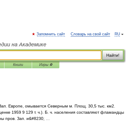
Запомнить сайт
Словарь на свой сайт
RU
едии на Академике
Найти!
Книги
Игры ⚽
в Зап. Европе, омывается Северным м. Площ. 30,5 тыс. км2.
оценке 1959 9 129 т. ч.). Б. ч. населения составляют фламандцы
раны пров. Зап. и&#8230; …