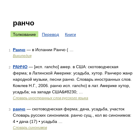
ранчо
Толкование
Перевод
Книги
Ранчо
— в Испании Ранчо ( …
1
Википедия
РАНЧО
— [исп. rancho] амер. в США: скотоводческая
2
ферма; в Латинской Америке: усадьба, хутор. Ранчеро жанр
народной музыки, песни ранчо. Словарь иностранных слов.
Комлев Н.Г., 2006. ранчо исп. rancho) в лат. Америке хутор,
усадьба; на западе США&#8230; …
Словарь иностранных слов русского языка
ранчо
— скотоводческая ферма; дача, усадьба, участок
3
Словарь русских синонимов. ранчо сущ., кол во синонимов:
4 • дача (17) • усадьба …
Словарь синонимов