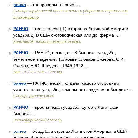
ранчо
— (неправильно ранчо) …
4
Словарь трудностей произношения и ударения в современном
русском языке
РАНЧО
— (исп. rancho) 1) в странах Латинской Америки
5
усадьба.2) В США скотоводческая или др. ферма …
Большой Энциклопедический словарь
РАНЧО
— РАНЧО, нескл., ср. В Америке: усадьба,
6
земельное владение. Толковый словарь Ожегова. С.И.
Ожегов, Н.Ю. Шведова. 1949 1992 …
Толковый словарь Ожегова
ранчо
— РАНЧО, нескл., с. Дача, садово огородный
7
участок. назв. усадьбы, земельного владения в Америке …
Словарь русского арго
РАНЧО
— крестьянская усадьба, хутор в Латинской
8
Америке …
Этнографический словарь
ранчо
— Усадьба в странах Латинской Америки, в США –
9
крупная ферма, как правило, скотоводческая …