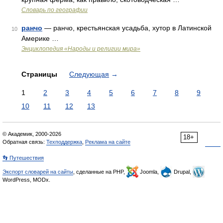
Словарь по географии
ранчо
— ранчо, крестьянская усадьба, хутор в Латинской
10
Америке …
Энциклопедия «Народы и религии мира»
Страницы
Следующая
→
1
2
3
4
5
6
7
8
9
10
11
12
13
© Академик, 2000-2026
18+
Обратная связь:
Техподдержка
,
Реклама на сайте
👣 Путешествия
Экспорт словарей на сайты
, сделанные на PHP,
Joomla,
Drupal,
WordPress, MODx.