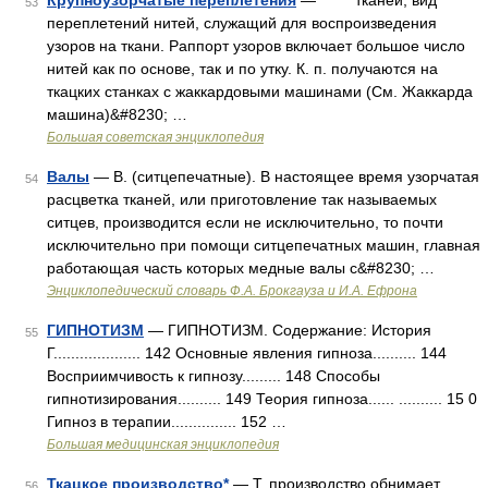
Крупноузорчатые переплетения
— тканей, вид
53
переплетений нитей, служащий для воспроизведения
узоров на ткани. Раппорт узоров включает большое число
нитей как по основе, так и по утку. К. п. получаются на
ткацких станках с жаккардовыми машинами (См. Жаккарда
машина)&#8230; …
Большая советская энциклопедия
Валы
— В. (ситцепечатные). В настоящее время узорчатая
54
расцветка тканей, или приготовление так называемых
ситцев, производится если не исключительно, то почти
исключительно при помощи ситцепечатных машин, главная
работающая часть которых медные валы с&#8230; …
Энциклопедический словарь Ф.А. Брокгауза и И.А. Ефрона
ГИПНОТИЗМ
— ГИПНОТИЗМ. Содержание: История
55
Г.................... 142 Основные явления гипноза.......... 144
Восприимчивость к гипнозу......... 148 Способы
гипнотизирования.......... 149 Теория гипноза...... .......... 15 0
Гипноз в терапии............... 152 …
Большая медицинская энциклопедия
Ткацкое производство*
— Т. производство обнимает
56