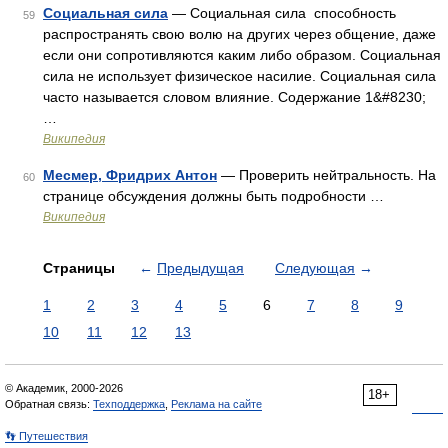
Социальная сила
— Социальная сила способность
59
распространять свою волю на других через общение, даже
если они сопротивляются каким либо образом. Социальная
сила не использует физическое насилие. Социальная сила
часто называется словом влияние. Содержание 1&#8230;
…
Википедия
Месмер, Фридрих Антон
— Проверить нейтральность. На
60
странице обсуждения должны быть подробности …
Википедия
Страницы
←
Предыдущая
Следующая
→
1
2
3
4
5
6
7
8
9
10
11
12
13
© Академик, 2000-2026
18+
Обратная связь:
Техподдержка
,
Реклама на сайте
👣 Путешествия