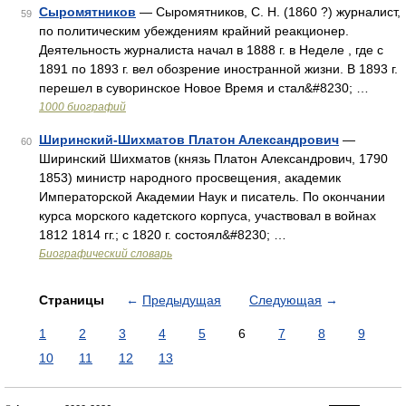
Сыромятников
— Сыромятников, С. Н. (1860 ?) журналист,
59
по политическим убеждениям крайний реакционер.
Деятельность журналиста начал в 1888 г. в Неделе , где с
1891 по 1893 г. вел обозрение иностранной жизни. В 1893 г.
перешел в суворинское Новое Время и стал&#8230; …
1000 биографий
Ширинский-Шихматов Платон Александрович
—
60
Ширинский Шихматов (князь Платон Александрович, 1790
1853) министр народного просвещения, академик
Императорской Академии Наук и писатель. По окончании
курса морского кадетского корпуса, участвовал в войнах
1812 1814 гг.; с 1820 г. состоял&#8230; …
Биографический словарь
Страницы
←
Предыдущая
Следующая
→
1
2
3
4
5
6
7
8
9
10
11
12
13