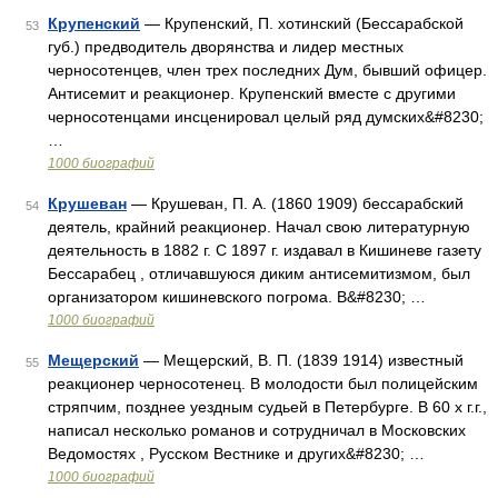
Крупенский
— Крупенский, П. хотинский (Бессарабской
53
губ.) предводитель дворянства и лидер местных
черносотенцев, член трех последних Дум, бывший офицер.
Антисемит и реакционер. Крупенский вместе с другими
черносотенцами инсценировал целый ряд думских&#8230;
…
1000 биографий
Крушеван
— Крушеван, П. А. (1860 1909) бессарабский
54
деятель, крайний реакционер. Начал свою литературную
деятельность в 1882 г. С 1897 г. издавал в Кишиневе газету
Бессарабец , отличавшуюся диким антисемитизмом, был
организатором кишиневского погрома. В&#8230; …
1000 биографий
Мещерский
— Мещерский, В. П. (1839 1914) известный
55
реакционер черносотенец. В молодости был полицейским
стряпчим, позднее уездным судьей в Петербурге. В 60 х г.г.,
написал несколько романов и сотрудничал в Московских
Ведомостях , Русском Вестнике и других&#8230; …
1000 биографий