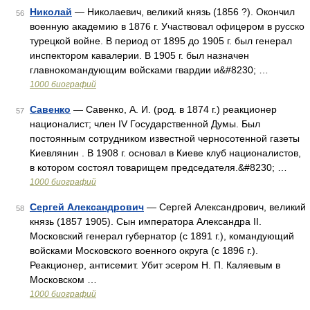
Николай
— Николаевич, великий князь (1856 ?). Окончил
56
военную академию в 1876 г. Участвовал офицером в русско
турецкой войне. В период от 1895 до 1905 г. был генерал
инспектором кавалерии. В 1905 г. был назначен
главнокомандующим войсками гвардии и&#8230; …
1000 биографий
Савенко
— Савенко, А. И. (род. в 1874 г.) реакционер
57
националист; член IV Государственной Думы. Был
постоянным сотрудником известной черносотенной газеты
Киевлянин . В 1908 г. основал в Киеве клуб националистов,
в котором состоял товарищем председателя.&#8230; …
1000 биографий
Сергей Александрович
— Сергей Александрович, великий
58
князь (1857 1905). Сын императора Александра II.
Московский генерал губернатор (с 1891 г.), командующий
войсками Московского военного округа (с 1896 г.).
Реакционер, антисемит. Убит эсером Н. П. Каляевым в
Московском …
1000 биографий