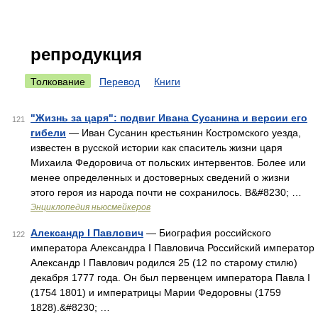
репродукция
Толкование
Перевод
Книги
"Жизнь за царя": подвиг Ивана Сусанина и версии его
121
гибели
— Иван Сусанин крестьянин Костромского уезда,
известен в русской истории как спаситель жизни царя
Михаила Федоровича от польских интервентов. Более или
менее определенных и достоверных сведений о жизни
этого героя из народа почти не сохранилось. В&#8230; …
Энциклопедия ньюсмейкеров
Александр I Павлович
— Биография российского
122
императора Александра I Павловича Российский император
Александр I Павлович родился 25 (12 по старому стилю)
декабря 1777 года. Он был первенцем императора Павла I
(1754 1801) и императрицы Марии Федоровны (1759
1828).&#8230; …