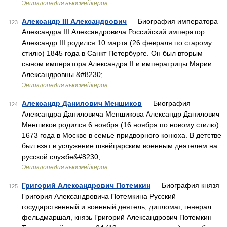
Энциклопедия ньюсмейкеров
Александр III Александрович
— Биография императора
123
Александра III Александровича Российский император
Александр III родился 10 марта (26 февраля по старому
стилю) 1845 года в Санкт Петербурге. Он был вторым
сыном императора Александра II и императрицы Марии
Александровны.&#8230; …
Энциклопедия ньюсмейкеров
Александр Данилович Меншиков
— Биография
124
Александра Даниловича Меншикова Александр Данилович
Меншиков родился 6 ноября (16 ноября по новому стилю)
1673 года в Москве в семье придворного конюха. В детстве
был взят в услужение швейцарским военным деятелем на
русской службе&#8230; …
Энциклопедия ньюсмейкеров
Григорий Александрович Потемкин
— Биография князя
125
Григория Александровича Потемкина Русский
государственный и военный деятель, дипломат, генерал
фельдмаршал, князь Григорий Александрович Потемкин