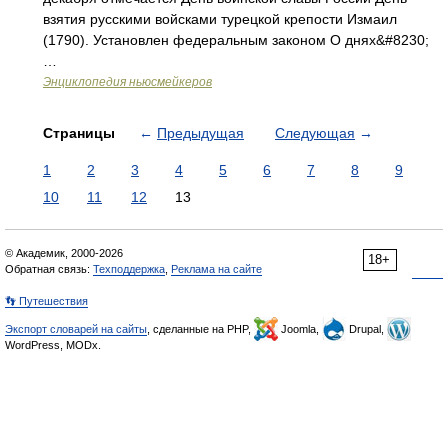
взятия русскими войсками турецкой крепости Измаил
(1790). Установлен федеральным законом О днях&#8230;
…
Энциклопедия ньюсмейкеров
Страницы
←
Предыдущая
Следующая
→
1
2
3
4
5
6
7
8
9
10
11
12
13
© Академик, 2000-2026
18+
Обратная связь:
Техподдержка
,
Реклама на сайте
👣 Путешествия
Экспорт словарей на сайты
, сделанные на PHP,
Joomla,
Drupal,
WordPress, MODx.