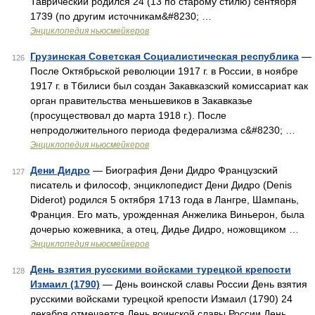
Таврический родился 24 (13 по старому стилю) сентября
1739 (по другим источникам&#8230; …
Энциклопедия ньюсмейкеров
Грузинская Советская Социалистическая республика
—
126
После Октябрьской революции 1917 г. в России, в ноябре
1917 г. в Тбилиси был создан Закавказский комиссариат как
орган правительства меньшевиков в Закавказье
(просуществовал до марта 1918 г.). После
непродолжительного периода федерализма с&#8230; …
Энциклопедия ньюсмейкеров
Дени Дидро
— Биография Дени Дидро Французский
127
писатель и философ, энциклопедист Дени Дидро (Denis
Diderot) родился 5 октября 1713 года в Лангре, Шампань,
Франция. Его мать, урожденная Анжелика Виньерон, была
дочерью кожевника, а отец, Дидье Дидро, ножовщиком …
Энциклопедия ньюсмейкеров
День взятия русскими войсками турецкой крепости
128
Измаил (1790)
— День воинской славы России День взятия
русскими войсками турецкой крепости Измаил (1790) 24
декабря отмечается День воинской славы России День