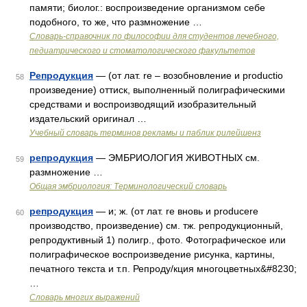
памяти; биолог.: воспроизведение организмом себе
подобного, то же, что размножение …
Словарь-справочник по философии для студентов лечебного,
педиатрического и стоматологического факультетов
Репродукция
— (от лат. re – возобновление и productio
58
произведение) оттиск, выполненный полиграфическими
средствами и воспроизводящий изобразительный
издательский оригинал …
Учебный словарь терминов рекламы и паблик рилейшенз
репродукция
— ЭМБРИОЛОГИЯ ЖИВОТНЫХ см.
59
размножение …
Общая эмбриология: Терминологический словарь
репродукция
— и; ж. (от лат. re вновь и producere
60
производство, произведение) см. тж. репродукционный,
репродуктивный 1) полигр., фото. Фотографическое или
полиграфическое воспроизведение рисунка, картины,
печатного текста и т.п. Репроду/кция многоцветных&#8230;
…
Словарь многих выражений