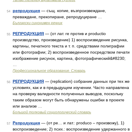
Татар теленең аңлатмалы сүзлеге
репродукция
— същ. копие, възпроизвеждане,
54
преваждане, прекопиране, репродуциране …
Български синонимен речник
РЕПРОДУКЦИЯ
— (от лат. re против и productio
55
производство, произведение) 1) воспроизведение рисунка,
картины, печатного текста и т. п. средствами полиграфии
или фотографии; 2) воспроизведенное посредством печати
изображение рисунок, картина, фотографический&#8230;
…
Профессиональное образование. Словарь
РЕПРОДУКЦИЯ
— (replication) собрание данных при тех же
56
условиях, как и в предыдущем изучении. Часто направлена
на проверку валидности полученных выводов, поскольку
таким образом могут быть обнаружены ошибки в проекте
или анализе …
Большой толковый социологический словарь
Репродукция
— (от ре… и лат.: produco – произвожу), 1)
57
воспроизведение; 2) псих.: воспроизведение удержанного в