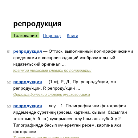
репродукция
Толкование
Перевод
Книги
репродукция
— Оттиск, выполненный полиграфическими
51
средствами и воспроизводящий изобразительный
издательский оригинал …
Краткий толковый словарь по полиграфии
репродукция
— (1 ж), Р., Д., Пр. репроду/кции; мн.
52
репроду/кции, Р. репроду/кций …
Орфографический словарь русского языка
репродукция
— ләү – 1. Полиграфия яки фотография
53
ярдәмендә сүрәтнең (рәсем, картина, сызым, басылган
текстның һ. б. ш.) күчермәсен алу һәм аны күбәйтү 2.
Типографиядә басып күчерелгән рәсем, картина яки
фоторәсем …