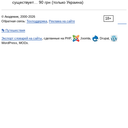
существует… 90 грн (только Украина)
© Академик, 2000-2026
18+
Обратная связь:
Техподдержка
,
Реклама на сайте
👣 Путешествия
Экспорт словарей на сайты
, сделанные на PHP,
Joomla,
Drupal,
WordPress, MODx.