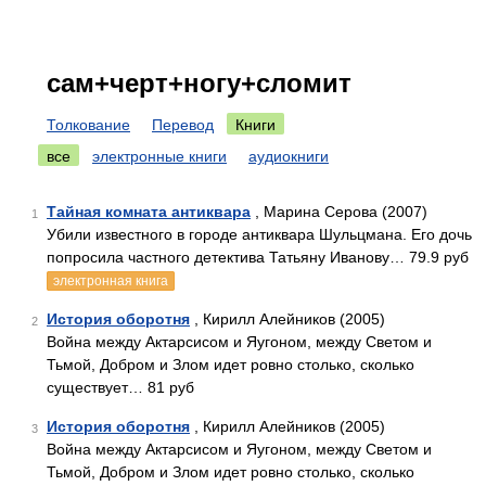
сам+черт+ногу+сломит
Толкование
Перевод
Книги
все
электронные книги
аудиокниги
Тайная комната антиквара
, Марина Серова (2007)
1
Убили известного в городе антиквара Шульцмана. Его дочь
попросила частного детектива Татьяну Иванову… 79.9 руб
электронная книга
История оборотня
, Кирилл Алейников (2005)
2
Война между Актарсисом и Яугоном, между Светом и
Тьмой, Добром и Злом идет ровно столько, сколько
существует… 81 руб
История оборотня
, Кирилл Алейников (2005)
3
Война между Актарсисом и Яугоном, между Светом и
Тьмой, Добром и Злом идет ровно столько, сколько